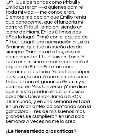
¡Uff! Que personas como Pitbull y 
Emilio Estefan —a quienes admiré 
toda mi vida— me conocieran. 
Siempre me decían que Emilio tenía 
que conocerme, que él lanzaría mi 
carrera. Pitbull también, siendo un 
ícono de Miami. En los últimos dos 
años lo logré. Firmé con el equipo de 
Pitbull. Logré una nominación al Latin 
Grammy, que fue un sueño desde 
siempre. Para los artistas, eso es 
como nuestro título universitario. Y 
justo esa misma semana me llamó el 
equipo de Emilio Estefan para 
invitarme al estudio. Yo estaba súper 
nerviosa, le conté que siempre soñé 
trabajar con él, ganar un Grammy y 
caminar en Miss Universo. ¡Y me dice 
que él está produciendo la música 
para Miss Universo! Llamó a NBC y 
Telemundo, y en una semana estaba 
en un avión a México cantando con la 
ganadora. ¡Tres de mis sueños más 
grandes se cumplieron en una sola 
semana! A veces no me lo creo.
¿Le tienes miedo a las críticas?