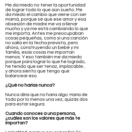
Me da miedo no tener la oportunidad 
de lograr todo lo que aún sueño. Me 
da miedo el cambio que viene con ser 
mamá, porque sé que ese amor y esa 
obsesión de madre me va a llenar 
mucho y ya me está cambiando lo que 
me importa. Antes me preocupaban 
cosas pequeñas, como si una canción 
no salía en la fecha prevista, pero 
ahora, construyendo un bebé y mi 
familia, esas cosas me importan 
menos. Y eso también me da miedo 
porque para lograr lo que he logrado, 
he tenido que ser tenaz, implacable... 
y ahora siento que tengo que 
balancear eso.
¿Qué no harías nunca?
Nunca diría que no haría algo. Haría de 
todo por lo menos una vez, quizás dos 
para estar segura.
Cuando conoces a una persona, 
¿cuáles son los valores que más te 
importan?