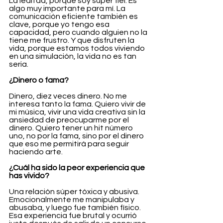
La lealtad, porque soy súper fiel. Es 
algo muy importante para mí. La 
comunicación eficiente también es 
clave, porque yo tengo esa 
capacidad, pero cuando alguien no la 
tiene me frustro. Y que disfruten la 
vida, porque estamos todos viviendo 
en una simulación, la vida no es tan 
seria.
¿Dinero o fama?
Dinero, diez veces dinero. No me 
interesa tanto la fama. Quiero vivir de 
mi música, vivir una vida creativa sin la 
ansiedad de preocuparme por el 
dinero. Quiero tener un hit número 
uno, no por la fama, sino por el dinero 
que eso me permitirá para seguir 
haciendo arte.
¿Cuál ha sido la peor experiencia que 
has vivido?
Una relación súper tóxica y abusiva. 
Emocionalmente me manipulaba y 
abusaba, y luego fue también físico. 
Esa experiencia fue brutal y ocurrió 