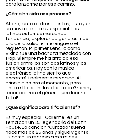
para lanzarme por ese camino.
¿Cómo ha sido ese proceso?
Ahora, junto a otros artistas, estoy en 
un movimiento muy especial. Los 
latinos estamos marcando 
tendencia, explorando géneros más 
allá de la salsa, el merengue o el 
reguetón. Mi primer sencillo como 
Vikina fue una bachata mezclada con 
trap. Siempre me ha atraído esa 
fusión entre los sonidos latinos y los 
americanos. Hoy con la música 
electrónica latina siento que 
encontré finalmente mi sonido. Al 
principio no era el momento, pero 
ahora sí lo es. Incluso los Latin Grammy 
reconocieron el género, ¡una locura 
total!
¿Qué significa para ti “Caliente”?
Es muy especial. “Caliente” es un 
tema con un DJ legendario del Latin 
House. La canción "Curazao" suena 
hace más de 25 años y sigue vigente. 
Es como un regreso a mis raíces 