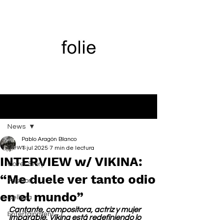
Entrada
News
Pablo Aragón Blanco
News
1 jul 2025
7 min de lectura
INTERVIEW w/ VIKINA:
Cover Story
“Me duele ver tanto odio
Fashion
en el mundo”
Belleza
Cantante, compositora, actriz y mujer 
Entertainment
imparable, Vikina está redefiniendo lo 