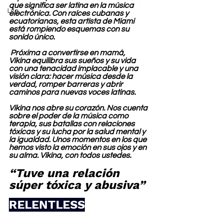
que significa ser latina en la música 
Life
electrónica. Con raíces cubanas y 
ecuatorianas, esta artista de Miami 
está rompiendo esquemas con su 
sonido único.
 Próxima a convertirse en mamá, 
Vikina equilibra sus sueños y su vida 
con una tenacidad implacable y una 
visión clara: hacer música desde la 
verdad, romper barreras y abrir 
caminos para nuevas voces latinas.
Vikina nos abre su corazón. Nos cuenta 
sobre el poder de la música como 
terapia, sus batallas con relaciones 
tóxicas y su lucha por la salud mental y 
la igualdad. Unos momentos en los que 
hemos visto la emoción en sus ojos y en 
su alma. Vikina, con todos ustedes.
“Tuve una relación 
súper tóxica y abusiva”
RELENTLESS