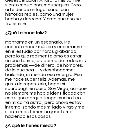
desesperación. Ahora, a mis 30, me 
siento más plena, más segura. Creo 
arte desde un lugar sano, con 
historias reales, como una mujer 
hecha y derecha. Y creo que eso se 
transmite.
¿Qué te hace feliz?
Montarme en un escenario. Me 
encanta hacer música y encerrarme 
en el estudio por horas grabando, 
pero lo que realmente amo es estar 
en una tarima, olvidarme de todos mis 
problemas —de dinero, de hombres, 
de lo que sea— y desahogarme 
bailando, sintiendo esa energía. Eso 
me hace súper feliz. Además, me 
gusta la repostería, hago mi 
sourdough en casa. Soy Virgo, aunque 
no siempre me había identificado con 
ese signo porque tengo mucho Leo 
en mi carta astral, pero ahora estoy 
internalizando más mi lado Virgo y me 
siento más femenina y maternal 
haciendo esas cosas.
¿A qué le tienes miedo?