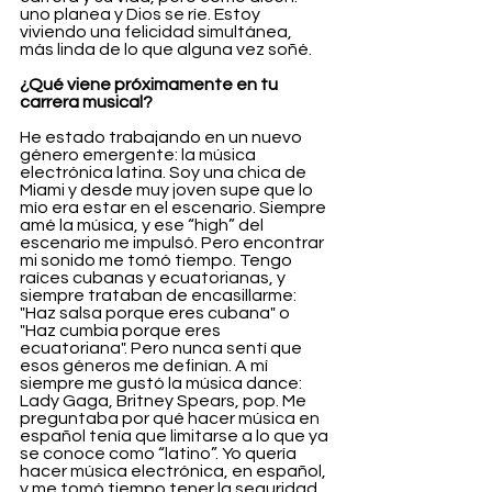
uno planea y Dios se ríe. Estoy 
viviendo una felicidad simultánea, 
más linda de lo que alguna vez soñé.
¿Qué viene próximamente en tu 
carrera musical?
He estado trabajando en un nuevo 
género emergente: la música 
electrónica latina. Soy una chica de 
Miami y desde muy joven supe que lo 
mío era estar en el escenario. Siempre 
amé la música, y ese “high” del 
escenario me impulsó. Pero encontrar 
mi sonido me tomó tiempo. Tengo 
raíces cubanas y ecuatorianas, y 
siempre trataban de encasillarme: 
"Haz salsa porque eres cubana" o 
"Haz cumbia porque eres 
ecuatoriana". Pero nunca sentí que 
esos géneros me definían. A mí 
siempre me gustó la música dance: 
Lady Gaga, Britney Spears, pop. Me 
preguntaba por qué hacer música en 
español tenía que limitarse a lo que ya 
se conoce como “latino”. Yo quería 
hacer música electrónica, en español, 
y me tomó tiempo tener la seguridad 