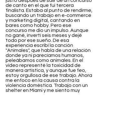
justo después de salir de un concurso 
de canto en el que fui tercera 
finalista. Estaba al punto de rendirme, 
buscando un trabajo en e-commerce 
y marketing digital, cantando en 
bares como hobby. Pero ese 
concurso me dio un impulso. Aunque 
no gané, invertí seis meses y dejé 
todo por ese sueño. De esa 
experiencia escribí la canción 
"Animales", que habla de una relación 
donde ya ni parecíamos humanos, 
peleábamos como animales. En el 
video representé la toxicidad de 
manera artística, y aunque fue feo, 
estoy orgullosa de ese trabajo. Ahora 
me enfoco en la causa contra la 
violencia doméstica. Trabajo con un 
shelter en Miami y me siento muy 
conectada con esa causa.