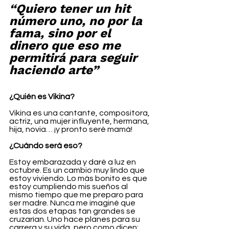
“Quiero tener un hit 
número uno, no por la 
fama, sino por el 
dinero que eso me 
permitirá para seguir 
haciendo arte”
¿Quién es Vikina?
Vikina es una cantante, compositora, 
actriz, una mujer influyente, hermana, 
hija, novia… ¡y pronto seré mamá!
¿Cuándo será eso?
Estoy embarazada y daré a luz en 
octubre. Es un cambio muy lindo que 
estoy viviendo. Lo más bonito es que 
estoy cumpliendo mis sueños al 
mismo tiempo que me preparo para 
ser madre. Nunca me imaginé que 
estas dos etapas tan grandes se 
cruzarían. Uno hace planes para su 
carrera y su vida, pero como dicen: 