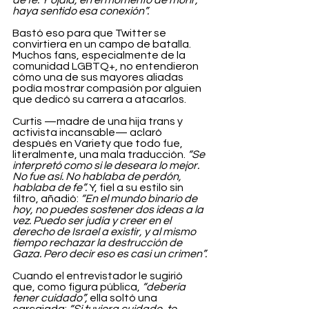
de fe. Y ojalá, en el momento de morir, 
haya sentido esa conexión”.
Bastó eso para que Twitter se 
convirtiera en un campo de batalla. 
Muchos fans, especialmente de la 
comunidad LGBTQ+, no entendieron 
cómo una de sus mayores aliadas 
podía mostrar compasión por alguien 
que dedicó su carrera a atacarlos.
Curtis —madre de una hija trans y 
activista incansable— aclaró 
después en Variety que todo fue, 
literalmente, una mala traducción. 
“Se 
interpretó como si le deseara lo mejor. 
No fue así. No hablaba de perdón, 
hablaba de fe”.
 Y, fiel a su estilo sin 
filtro, añadió: 
“En el mundo binario de 
hoy, no puedes sostener dos ideas a la 
vez. Puedo ser judía y creer en el 
derecho de Israel a existir, y al mismo 
tiempo rechazar la destrucción de 
Gaza. Pero decir eso es casi un crimen”.
Cuando el entrevistador le sugirió 
que, como figura pública, 
“debería 
tener cuidado”,
 ella soltó una 