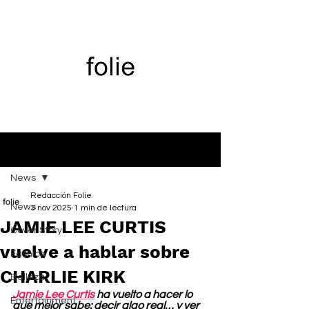
Entrada
News
Redacción Folie
News
3 nov 2025
1 min de lectura
JAMIE LEE CURTIS
Cover Story
vuelve a hablar sobre
Fashion
CHARLIE KIRK
Belleza
Jamie Lee Curtis
 ha vuelto a hacer lo 
Entertainment
que mejor sabe: decir algo real… y ver 