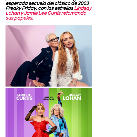
esperada secuela del clásico de 2003 
Life
Freaky Friday, con las estrellas 
Lindsay 
Lohan y Jamie Lee Curtis retomando 
sus papeles.