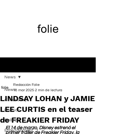
Entrada
News
Redacción Folie
News
18 mar 2025
2 min de lectura
LINDSAY LOHAN y JAMIE
Cover Story
LEE CURTIS en el teaser
Fashion
de FREAKIER FRIDAY
Belleza
El 14 de marzo, Disney estrenó el 
Entertainment
primer tráiler de Freakier Friday, la 