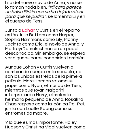
hija del nuevo novio de Anna, y no se 
lo toman nada bien. 
“Mi cara parece 
un bolso Birkin que se ha dejado al sol 
para que se pudra”
, se lamenta Lily en 
el cuerpo de Tess.
Junto a 
Lohan
 y Curtis en el reparto 
están Julia Butters como Harper, 
Sophia Hammons como Lily, Manny 
Jacinto como Eric, el novio de Anna, y 
Maitreyi Ramakrishnan en un papel 
desconocido. Sin embargo, se espera 
ver algunas caras conocidas también.
Aunque Lohan y Curtis vuelven a 
cambiar de cuerpo en la secuela, no 
son las únicas estrellas de la primera 
película. Marc Harmon retoma su 
papel como Ryan, el marido de Tess, 
mientras que Ryan Malgarini 
interpretará a Harry, el molesto 
hermano pequeño de Anna. Rosalind 
Chao regresa como la icónica Pei-Pei, 
junto con Lucille Soong como su 
entrometida madre.
Y lo que es más importante, Haley 
Hudson y Christina Vidal vuelven como 