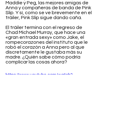
Maddie y Peg, las mejores amigas de 
Anna y compañeras de banda de Pink 
Slip. Y sí, como se ve brevemente en el 
tráiler, Pink Slip sigue dando caña.
El tráiler termina con el regreso de 
Chad Michael Murray, que hace una 
«gran entrada sexy» como Jake, el 
rompecorazones del instituto que le 
robó el corazón a Anna pero al que 
discretamente le gustaba más su 
madre. ¿Quién sabe cómo podría 
complicar las cosas ahora?
https://www.youtube.com/watch?
v=n7YJj6iO2QY
Entertainment