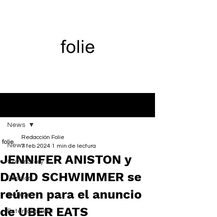
Entrada
News
Redacción Folie
News
7 feb 2024
1 min de lectura
JENNIFER ANISTON y
Cover Story
DAVID SCHWIMMER se
Fashion
reúnen para el anuncio
Belleza
de UBER EATS
Entertainment