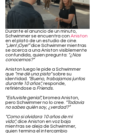
Durante el anuncio de un minuto, 
Schwimmer se encuentra con 
Aniston
en el plató de un estudio de cine.
"¡Jen! ¡Oye!”
 dice Schwimmer mientras 
se acerca a una Aniston visiblemente 
confundida, quien pregunta: 
"¿Nos 
conocemos?"
Aniston luego le pide a Schwimmer 
que 
"me dé una pista"
 sobre su 
identidad. 
"Bueno, trabajamos juntos 
durante 10 años",
 responde, 
refiriéndose a 
Friends.
"Estuviste genial",
 bromea Aniston, 
pero Schwimmer no lo cree. 
"Todavía 
no sabes quién soy, ¿verdad?”
"Como si olvidara 10 años de mi 
vida",
 dice Aniston en voz baja 
mientras se aleja de Schwimmer, 
quien termina el intercambio 