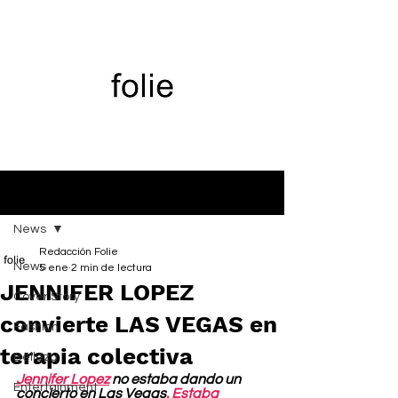
Entrada
News
Redacción Folie
News
5 ene
2 min de lectura
JENNIFER LOPEZ
Cover Story
convierte LAS VEGAS en
Fashion
terapia colectiva
Belleza
Jennifer Lopez
 no estaba dando un 
Entertainment
concierto en Las Vegas
. Estaba 