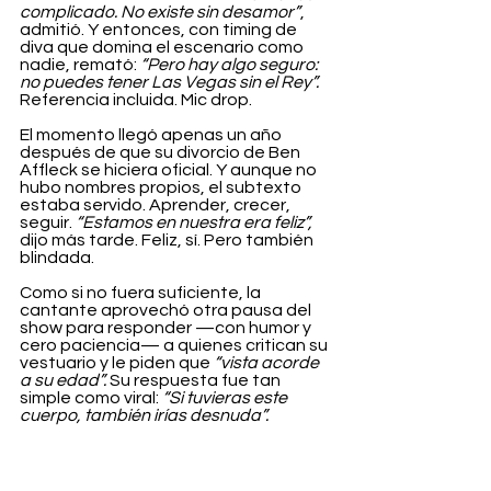
complicado. No existe sin desamor”
, 
admitió. Y entonces, con timing de 
diva que domina el escenario como 
nadie, remató: 
“Pero hay algo seguro: 
no puedes tener Las Vegas sin el Rey”. 
Referencia incluida. Mic drop.
El momento llegó apenas un año 
después de que su divorcio de Ben 
Affleck se hiciera oficial. Y aunque no 
hubo nombres propios, el subtexto 
estaba servido. Aprender, crecer, 
seguir. 
“Estamos en nuestra era feliz”,
dijo más tarde. Feliz, sí. Pero también 
blindada.
Como si no fuera suficiente, la 
cantante aprovechó otra pausa del 
show para responder —con humor y 
cero paciencia— a quienes critican su 
vestuario y le piden que 
“vista acorde 
a su edad”. 
Su respuesta fue tan 
simple como viral: 
“Si tuvieras este 
cuerpo, también irías desnuda”.
En definitiva, Jennifer Lopez no está 
pidiendo amor. Está marcando las 
reglas.