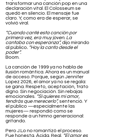
transformar una canción pop en una 
declaración vital. El Colosseum se 
quedó en silencio. El mensaje fue 
claro. Y, como era de esperar, se 
volvió viral.
“Cuando canté esta canción por 
primera vez, era muy joven. La 
cantaba con esperanza”,
 dijo mirando 
al público
. “Hoy la canto desde el 
poder”.
Boom.
La canción de 1999 ya no habla de 
ilusión romántica. Ahora es un manual 
de acceso. Porque, según Jennifer 
Lopez 2026, el amor ya no se regala: 
se gana. Respeto, aceptación, trato 
digno. Sin negociación. Sin rebajas 
emocionales. 
“Si quieres mi amor, 
tendrás que merecerlo”,
 sentenció. Y 
el público —especialmente las 
mujeres— respondió como se 
responde a un himno generacional: 
gritando.
Pero J.Lo no romantizó el proceso. 
Fue honesta. Ácida. Real. 
“El amor es 