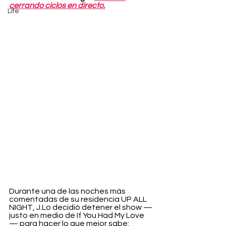
cerrando ciclos en directo.
Life
Durante una de las noches más 
comentadas de su residencia UP ALL 
NIGHT, J.Lo decidió detener el show —
justo en medio de If You Had My Love
— para hacer lo que mejor sabe: 