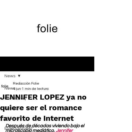
Entrada
News
Redacción Folie
News
4 jun
1 min de lectura
JENNIFER LOPEZ ya no
Cover Story
quiere ser el romance
Fashion
favorito de Internet
Belleza
Después de décadas viviendo bajo el 
Entertainment
microscopio mediático, 
Jennifer 