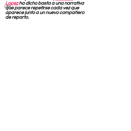
Lopez
 ha dicho basta a una narrativa 
Life
que parece repetirse cada vez que 
aparece junto a un nuevo compañero 
de reparto.