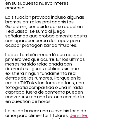
en su supuesto nuevo interés 
amoroso.
La situación provocó incluso algunas 
bromas entre los protagonistas. 
Goldstein, conocido por su papel en 
Ted Lasso, se sumó al juego 
señalando que probablemente basta 
con aparecer cerca de Lopez para 
acabar protagonizando titulares.
Lopez también recordó que no es la 
primera vez que ocurre. En los últimos 
meses ha sido relacionada con 
diferentes figuras públicas sin que 
existiera ningún fundamento real 
detrás de los rumores. Porque en la 
era de TikTok y los foros de fans, una 
fotografía compartida o una mirada 
captada fuera de contexto pueden 
convertirse en una historia completa 
en cuestión de horas.
Lejos de buscar una nueva historia de 
amor para alimentar titulares, 
Jennifer 
Lopez
 está disfrutando de una etapa 
de independencia que, según ella 
misma ha confesado, le aporta una 