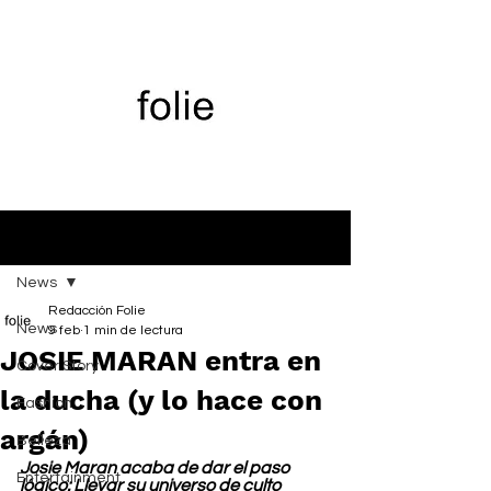
Entrada
News
Redacción Folie
News
9 feb
1 min de lectura
JOSIE MARAN entra en
Cover Story
la ducha (y lo hace con
Fashion
argán)
Belleza
Josie Maran acaba de dar el paso 
Entertainment
lógico: Llevar su universo de culto 