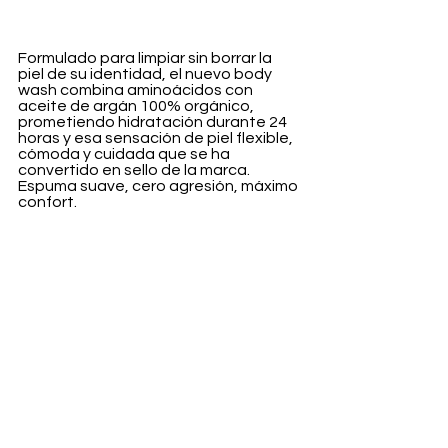
Formulado para limpiar sin borrar la 
piel de su identidad, el nuevo body 
wash combina aminoácidos con 
aceite de argán 100% orgánico, 
prometiendo hidratación durante 24 
horas y esa sensación de piel flexible, 
cómoda y cuidada que se ha 
convertido en sello de la marca. 
Espuma suave, cero agresión, máximo 
confort.
“Todo lo que hacemos parte de una 
idea muy simple: cuando tu piel se 
siente bien, tú te sientes más 
tú”,
 explica Josie Maran, fundadora y 
CEO.
Como el resto del catálogo, el 
Hydrating Argan Body Wash es 
cruelty-free y llega en un envase 
rellenable, reforzando el enfoque 
consciente de la marca sin sacrificar 
diseño ni experiencia. Es skincare 
corporal con mentalidad de rutina 
diaria: fácil, agradable y pensado 