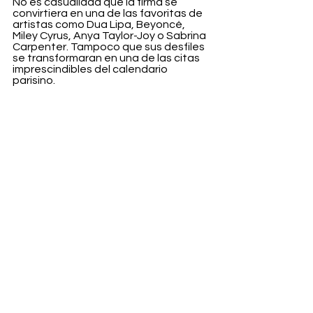
No es casualidad que la firma se 
convirtiera en una de las favoritas de 
artistas como Dua Lipa, Beyoncé, 
Miley Cyrus, Anya Taylor-Joy o Sabrina 
Carpenter. Tampoco que sus desfiles 
se transformaran en una de las citas 
imprescindibles del calendario 
parisino.
Ahora, mientras la industria espera el 
anuncio de su sucesor, queda la 
sensación de que Dossena deja algo 
mucho más valioso que una serie de 
colecciones exitosas. Deja una visión.
Fashion
Ver todo
Entradas recientes