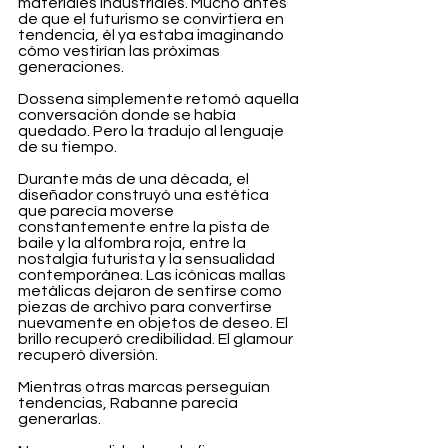
materiales industriales. Mucho antes 
de que el futurismo se convirtiera en 
tendencia, él ya estaba imaginando 
cómo vestirían las próximas 
generaciones.
Dossena simplemente retomó aquella 
conversación donde se había 
quedado. Pero la tradujo al lenguaje 
de su tiempo.
Durante más de una década, el 
diseñador construyó una estética 
que parecía moverse 
constantemente entre la pista de 
baile y la alfombra roja, entre la 
nostalgia futurista y la sensualidad 
contemporánea. Las icónicas mallas 
metálicas dejaron de sentirse como 
piezas de archivo para convertirse 
nuevamente en objetos de deseo. El 
brillo recuperó credibilidad. El glamour 
recuperó diversión.
Mientras otras marcas perseguían 
tendencias, Rabanne parecía 
generarlas.