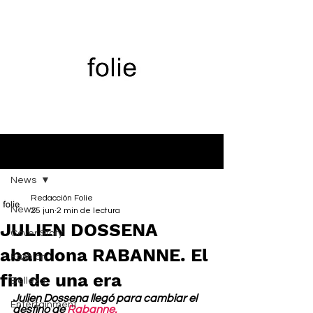
Entrada
News
Redacción Folie
News
25 jun
2 min de lectura
JULIEN DOSSENA
Cover Story
abandona RABANNE. El
Fashion
fin de una era
Belleza
Julien Dossena llegó para cambiar el 
Entertainment
destino de 
Rabanne.