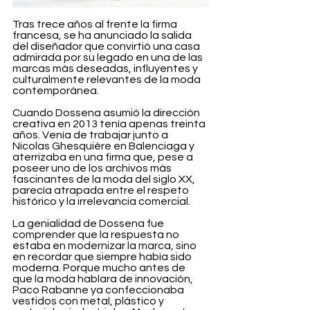
Tras trece años al frente la firma 
francesa, se ha anunciado la salida 
del diseñador que convirtió una casa 
admirada por su legado en una de las 
marcas más deseadas, influyentes y 
culturalmente relevantes de la moda 
contemporánea.
Cuando Dossena asumió la dirección 
creativa en 2013 tenía apenas treinta 
años. Venía de trabajar junto a 
Nicolas Ghesquière en Balenciaga y 
aterrizaba en una firma que, pese a 
poseer uno de los archivos más 
fascinantes de la moda del siglo XX, 
parecía atrapada entre el respeto 
histórico y la irrelevancia comercial.
La genialidad de Dossena fue 
comprender que la respuesta no 
estaba en modernizar la marca, sino 
en recordar que siempre había sido 
moderna. Porque mucho antes de 
que la moda hablara de innovación, 
Paco Rabanne ya confeccionaba 
vestidos con metal, plástico y 