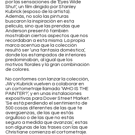
por las sensaciones de ‘Eyes Wide 
Shut’, un film dirigido por Stanley 
Kubrick (esposo de la artista). 
Además, no solo las pinturas 
buscaron la inspiración en esta 
película, sino que las prendas que 
Anderson presentó también 
mostraban ciertos aspectos que nos 
recordaban a esta misma. La propia 
marca acentúa que la colección 
resultó ser ‘una fantasía doméstica’, 
donde los estampados de interiores 
predominaban, al igual que los 
motivos florales y la gran combinación 
de colores.
No conformes con lanzar la colección, 
JW y Kubrick vuelven a colaborar en 
un cortometraje llamado ‘WHO IS THE 
PAINTER?’, y en unas instalaciones 
expositivas para Dover Street Market. 
‘Se está perdiendo el sentimiento de 
500 cosas diferentes de las que te 
avergüenzas, de las que estás 
orgulloso o de las que no estás 
seguro a medida que avanzas’, estas 
son algunas de las frases con las que 
Christiane comienza el cortometraje. 