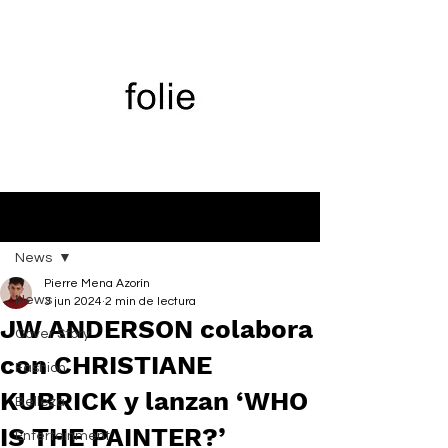
Entrada
News
Pierre Mena Azorín
News
3 jun 2024
2 min de lectura
JW ANDERSON colabora
Cover Story
con CHRISTIANE
Fashion
KUBRICK y lanzan ‘WHO
Belleza
IS THE PAINTER?’
Entertainment