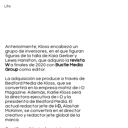
Life
Anteriormente, Kloss encabezó un 
grupo de inversores, en el que figuran 
figuras de la talla de Kaia Gerber y 
Lewis Hamilton, que adquirió la 
revista 
W
 a finales de 2020 con 
Bustle Media 
Group 
como editor.
La adquisición se produce a través de 
Bedford Media de Kloss, que se 
convertirá en la empresa matriz de i-D 
Magazine. Además, Karlie Kloss será 
la directora ejecutiva de i-D y la 
presidenta de Bedford Media. El 
actual redactor jefe de
 i-D,
 Alastair 
McKimm, se convertirá en el director 
creativo y redactor jefe global de la 
marca.