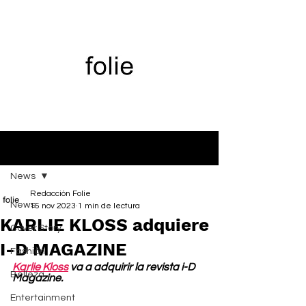
Entrada
News
Redacción Folie
News
15 nov 2023
1 min de lectura
KARLIE KLOSS adquiere
Cover Story
I-D MAGAZINE
Fashion
Karlie Kloss
 va a adquirir la revista i-D 
Belleza
Magazine.
Entertainment