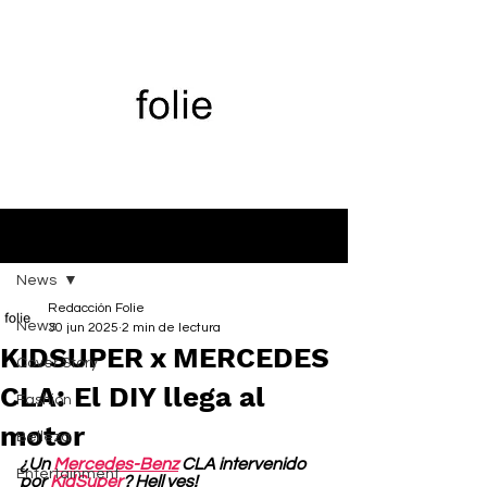
Entrada
News
Redacción Folie
News
30 jun 2025
2 min de lectura
KIDSUPER x MERCEDES
Cover Story
CLA: El DIY llega al
Fashion
motor
Belleza
¿Un 
Mercedes-Benz
 CLA intervenido 
Entertainment
por 
KidSuper
? Hell yes!