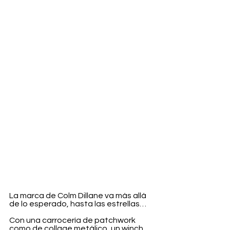
La marca de Colm Dillane va más allá 
de lo esperado, hasta las estrellas…
Con una carrocería de patchwork 
como de collage metálico, un winch 