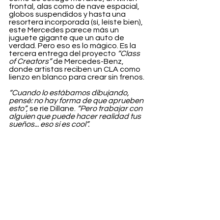
frontal, alas como de nave espacial, 
globos suspendidos y hasta una 
resortera incorporada (sí, leíste bien), 
este Mercedes parece más un 
juguete gigante que un auto de 
verdad. Pero eso es lo mágico. Es la 
tercera entrega del proyecto 
“Class 
of Creators” 
de Mercedes-Benz, 
donde artistas reciben un CLA como 
lienzo en blanco para crear sin frenos.
“Cuando lo estábamos dibujando, 
pensé: no hay forma de que aprueben 
esto”,
 se ríe Dillane. 
“Pero trabajar con 
alguien que puede hacer realidad tus 
sueños... eso sí es cool”.
Aunque el diseño parezca una locura 
espacial, está lleno de referencias 
reales. Colm viajó a Stuttgart para ver 
de cerca el archivo histórico de 
Mercedes y lo usó como inspiración 
directa: bordó el primer modelo de 
Mercedes en una de las chaquetas, 
usó espejos laterales inspirados en el 
icónico 300 SL, y hasta las llantas 
remiten al concept car futurista F 200 
de 1996.