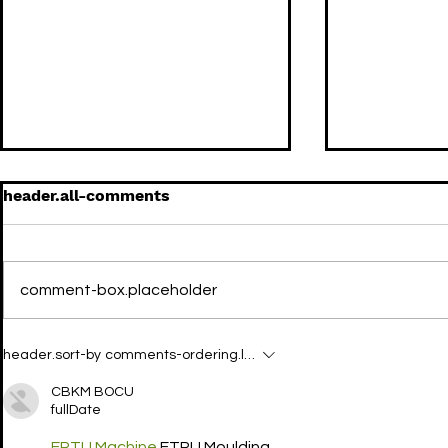
header.all-comments
comment-box.placeholder
KIKO KOSTADINOV x
KIKO KOST
header.sort-by
comments-ordering.latest-first
ASICS: Bien de unisex
el must ha
botas TON
CBKM BOCU
fullDate
EPTU Machine
 ETPU Moulding…