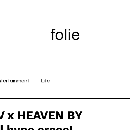
ntertainment
Life
V x HEAVEN BY
 hype crece!