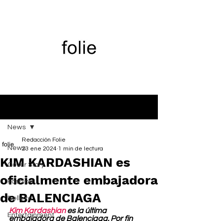
Entrada
News
Redacción Folie
News
23 ene 2024
1 min de lectura
KIM KARDASHIAN es
Cover Story
oficialmente embajadora
Fashion
de BALENCIAGA
Belleza
Kim Kardashian
 es la última 
Entertainment
embajadora de Balenciaga. Por fin 