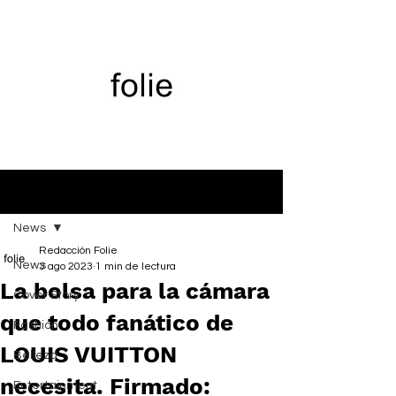
Entrada
News
Redacción Folie
News
3 ago 2023
1 min de lectura
La bolsa para la cámara
Cover Story
que todo fanático de
Fashion
LOUIS VUITTON
Belleza
necesita. Firmado:
Entertainment