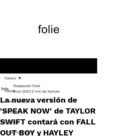
Entrada
News
Redacción Folie
News
6 jun 2023
2 min de lectura
La nueva versión de
Cover Story
'SPEAK NOW' de TAYLOR
Fashion
SWIFT contará con FALL
Belleza
OUT BOY y HAYLEY
Entertainment