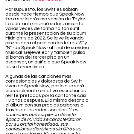
Por supuesto, los Swifties sabían 
desde hace tiempo que Speak Now 
iba a ser la próxima versión de Taylor. 
La cantante insinuó su lanzamiento 
varias veces de forma no tan sutil 
durante la presentación de su álbum 
Midnights de 2022. Se la ve llevando 
pinzas para el pelo con las letras "S" y 
"N" -de Speak Now- al final de su vídeo 
musical "Bejeweled", y también pulsa 
el botón del tercer piso en un 
ascensor, un guiño a que Speak Now 
es su tercer disco.
Algunas de las canciones más 
confesionales y dolorosas de Swift 
viven en Speak Now, por lo que será 
especialmente emotivo escucharlas 
reinterpretadas por la cantante casi 
13 años después. Ella misma describió 
el álbum con sus propias palabras a 
través de las redes sociales: "
Las 
canciones que surgieron de esta 
época de mi vida se caracterizaron 
por su brutal honestidad, sus 
confesiones diarísticas sin filtro y su 
salvaje nostalgia. Me encanta este 