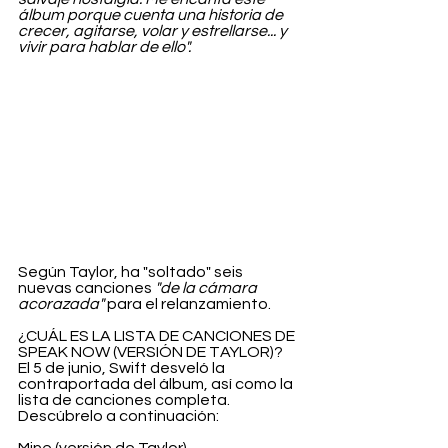
álbum porque cuenta una historia de 
crecer, agitarse, volar y estrellarse... y 
vivir para hablar de ello".
Según Taylor, ha "soltado" seis 
nuevas canciones 
"de la cámara 
acorazada"
 para el relanzamiento.
¿CUÁL ES LA LISTA DE CANCIONES DE 
SPEAK NOW (VERSIÓN DE TAYLOR)?
El 5 de junio, Swift desveló la 
contraportada del álbum, así como la 
lista de canciones completa. 
Descúbrelo a continuación: