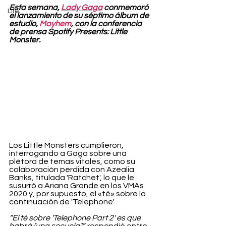
Esta semana, 
Lady Gaga
 conmemoró 
Life
el lanzamiento de su séptimo álbum de 
estudio, 
Mayhem
, con la conferencia 
de prensa Spotify Presents: Little 
Monster.
Los Little Monsters cumplieron, 
interrogando a Gaga sobre una 
plétora de temas vitales, como su 
colaboración perdida con Azealia 
Banks, titulada 'Ratchet', lo que le 
susurró a Ariana Grande en los VMAs 
2020 y, por supuesto, el «té» sobre la 
continuación de 'Telephone'.
“El té sobre 'Telephone Part 2' es que 
habrá [una secuela]”,
 respondió entre 