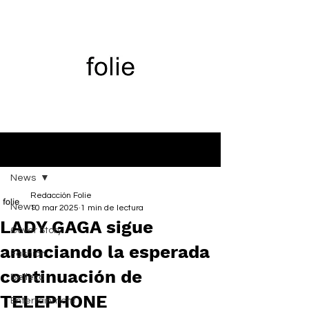
Entrada
News
Redacción Folie
News
10 mar 2025
1 min de lectura
LADY GAGA sigue
Cover Story
anunciando la esperada
Fashion
continuación de
Belleza
TELEPHONE
Entertainment