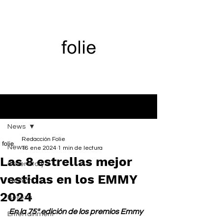
Entrada
News
Redacción Folie
News
16 ene 2024
1 min de lectura
Las 8 estrellas mejor
Cover Story
vestidas en los EMMY
Fashion
2024
Belleza
En la 75ª edición de los premios Emmy 
Entertainment