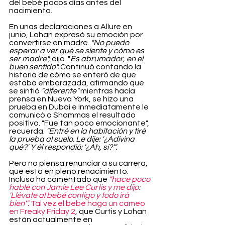
del bebé pocos días antes del 
nacimiento.
En unas declaraciones a Allure en 
junio, Lohan expresó su emoción por 
convertirse en madre. 
"No puedo 
esperar a ver qué se siente y cómo es 
ser madre", 
dijo. "
Es abrumador, en el 
buen sentido".
 Continuó contando la 
historia de cómo se enteró de que 
estaba embarazada, afirmando que 
se sintió 
"diferente"
 mientras hacía 
prensa en Nueva York, se hizo una 
prueba en Dubai e inmediatamente le 
comunicó a Shammas el resultado 
positivo. "Fue tan poco emocionante", 
recuerda. 
"Entré en la habitación y tiré 
la prueba al suelo. Le dije: '¿Adivina 
qué?' Y él respondió: '¿Ah, sí?'".
Pero no piensa renunciar a su carrera, 
que está en pleno renacimiento. 
Incluso ha comentado que 
"hace poco 
hablé con Jamie Lee Curtis y me dijo: 
'Llévate al bebé contigo y todo irá 
bien'". 
Tal vez el bebé haga un cameo 
en Freaky Friday 2
, que Curtis y Lohan 
están actualmente en 