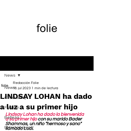
Entrada
News
Redacción Folie
News
18 jul 2023
1 min de lectura
LINDSAY LOHAN ha dado
Cover Story
a luz a su primer hijo
Fashion
Lindsay Lohan ha dado la bienvenida 
Belleza
a su primer hijo
 con su marido Bader 
Shammas, un niño "hermoso y sano" 
Entertainment
llamado Luai. 