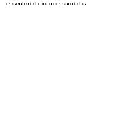
presente de la casa con uno de los 
símbolos culturales más potentes de 
España: el fútbol. Patrimonio, 
identidad y proyección internacional 
puestos a dialogar desde otro lugar.
Fashion
Ver todo
Entradas recientes