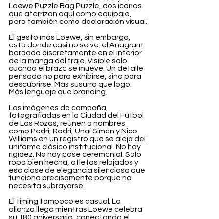
Loewe Puzzle Bag Puzzle, dos iconos 
que aterrizan aquí como equipaje, 
pero también como declaración visual.
El gesto más Loewe, sin embargo, 
está donde casi no se ve: el Anagram 
bordado discretamente en el interior 
de la manga del traje. Visible solo 
cuando el brazo se mueve. Un detalle 
pensado no para exhibirse, sino para 
descubrirse. Más susurro que logo. 
Más lenguaje que branding.
Las imágenes de campaña, 
fotografiadas en la Ciudad del Fútbol 
de Las Rozas, reúnen a nombres 
como Pedri, Rodri, Unai Simón y Nico 
Williams en un registro que se aleja del 
uniforme clásico institucional. No hay 
rigidez. No hay pose ceremonial. Solo 
ropa bien hecha, atletas relajados y 
esa clase de elegancia silenciosa que 
funciona precisamente porque no 
necesita subrayarse.
El timing tampoco es casual. La 
alianza llega mientras Loewe celebra 
su 180 aniversario, conectando el 