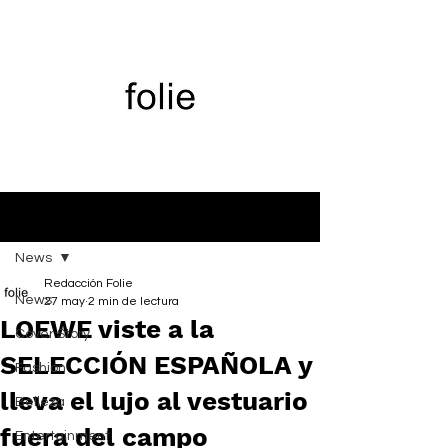
Entrada
News
Redacción Folie
News
27 may
2 min de lectura
LOEWE viste a la
Cover Story
SELECCIÓN ESPAÑOLA y
Fashion
lleva el lujo al vestuario
Belleza
fuera del campo
Entertainment