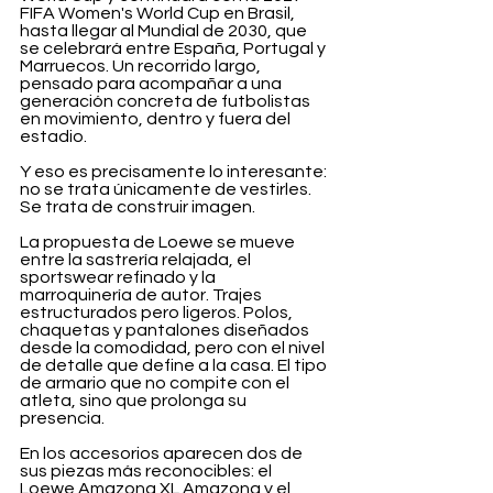
FIFA Women's World Cup en Brasil, 
hasta llegar al Mundial de 2030, que 
se celebrará entre España, Portugal y 
Marruecos. Un recorrido largo, 
pensado para acompañar a una 
generación concreta de futbolistas 
en movimiento, dentro y fuera del 
estadio.
Y eso es precisamente lo interesante: 
no se trata únicamente de vestirles. 
Se trata de construir imagen.
La propuesta de Loewe se mueve 
entre la sastrería relajada, el 
sportswear refinado y la 
marroquinería de autor. Trajes 
estructurados pero ligeros. Polos, 
chaquetas y pantalones diseñados 
desde la comodidad, pero con el nivel 
de detalle que define a la casa. El tipo 
de armario que no compite con el 
atleta, sino que prolonga su 
presencia.
En los accesorios aparecen dos de 
sus piezas más reconocibles: el 
Loewe Amazona XL Amazona y el 