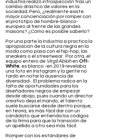
industria realizó introspección tras un 
cambio drástico de valores en la 
sociedad. Pero, ¿realmente existe 
mayor concienciación por romper con 
el prototipo de hombre-blanco-
europeo al frente de las grandes 
maisons? ¿Cómo es posible saberlo? 
Por una parte la industria sí practica la 
apropiación de la cultura negra en la 
moda como pasa con el hip-hop, las 
sneakers o el streetwear.  Por otra, el 
equipo entero de 
Virgil Abloh 
en
 Off-
White
, es blanco -en 2019 revelaba 
una foto en Instagram y la gente no 
tardó en notar la ausencia de 
diversidad-. El problema radica en la 
falta de oportunidades para los 
diseñadores negros de empezar 
desde abajo, pues cuando un director 
creativo deja el mando, el talento 
suele buscarse desde dentro porque, 
en teoría, es más fácil dar con un 
candidato que entienda los códigos 
de la firma para que la transición de 
un apellido a otro sea más fácil. 
Romper con los estándares de 