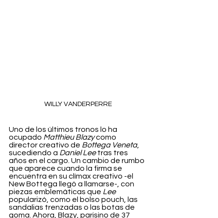
WILLY VANDERPERRE
Uno de los últimos tronos lo ha 
ocupado 
Matthieu Blazy
 como 
director creativo de
 Bottega Veneta
, 
sucediendo a 
Daniel Lee
 tras tres 
años en el cargo. Un cambio de rumbo 
que aparece cuando la firma se 
encuentra en su clímax creativo -el 
New Bottega llegó a llamarse-, con 
piezas emblemáticas que 
Lee
popularizó, como el bolso pouch, las 
sandalias trenzadas o las botas de 
goma. Ahora, Blazy, parisino de 37 