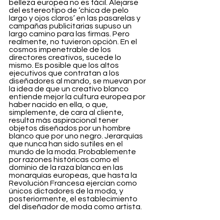
belleza europea no es fácil. Alejarse 
del estereotipo de ‘chica de pelo 
largo y ojos claros’ en las pasarelas y 
campañas publicitarias supuso un 
largo camino para las firmas. Pero 
realmente, no tuvieron opción. En el 
cosmos impenetrable de los 
directores creativos, sucede lo 
mismo. Es posible que los altos 
ejecutivos que contratan a los 
diseñadores al mando, se muevan por 
la idea de que un creativo blanco 
entiende mejor la cultura europea por 
haber nacido en ella, o que, 
simplemente, de cara al cliente, 
resulta más aspiracional tener 
objetos diseñados por un hombre 
blanco que por uno negro. Jerarquías 
que nunca han sido sutiles en el 
mundo de la moda. Probablemente 
por razones históricas como el 
dominio de la raza blanca en las 
monarquías europeas, que hasta la 
Revolución Francesa ejercían como 
únicos dictadores de la moda, y 
posteriormente, el establecimiento 
del diseñador de moda como artista. 