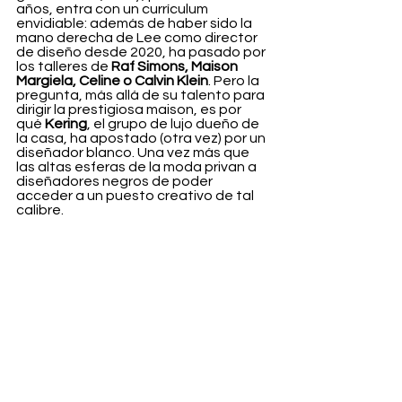
años, entra con un currículum 
envidiable: además de haber sido la 
mano derecha de Lee como director 
de diseño desde 2020, ha pasado por 
los talleres de 
Raf Simons, Maison 
Margiela, Celine o Calvin Klein
. Pero la 
pregunta, más allá de su talento para 
dirigir la prestigiosa maison, es por 
qué 
Kering
, el grupo de lujo dueño de 
la casa, ha apostado (otra vez) por un 
diseñador blanco. Una vez más que 
las altas esferas de la moda privan a 
diseñadores negros de poder 
acceder a un puesto creativo de tal 
calibre. 