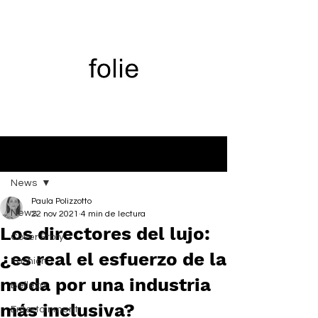
Entrada
News
Paula Polizzotto
News
22 nov 2021
4 min de lectura
Los directores del lujo:
Cover Story
¿es real el esfuerzo de la
Fashion
moda por una industria
Belleza
más inclusiva?
Entertainment