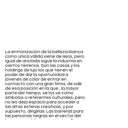
La entronización de la belleza blanca 
como única válida viene de lejos, pero 
igual de anclada sigue la industria en 
ciertos terrenos. Son las casas y los 
holdings de lujo los que tienen el 
poder de dar la oportunidad a 
jóvenes de color de entrar en 
contacto con una gran firma, de salir 
de esa posición en la que , la mayor 
parte del tiempo, se los ve como 
símbolos o referentes culturales, pero 
no les deja espacio para acceder a 
las altas esferas creativas, y por 
supuesto, dirigirlas. Las barreras para 
las personas negras en el sector del 
lujo son invisibles, pero existen. De 
hecho, en la mayoría de casos, optan 