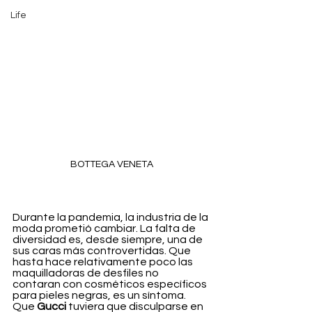
Life
BOTTEGA VENETA
Durante la pandemia, la industria de la 
moda prometió cambiar. La falta de 
diversidad es, desde siempre, una de 
sus caras más controvertidas. Que 
hasta hace relativamente poco las 
maquilladoras de desfiles no 
contaran con cosméticos específicos 
para pieles negras, es un síntoma. 
Que 
Gucci
 tuviera que disculparse en 