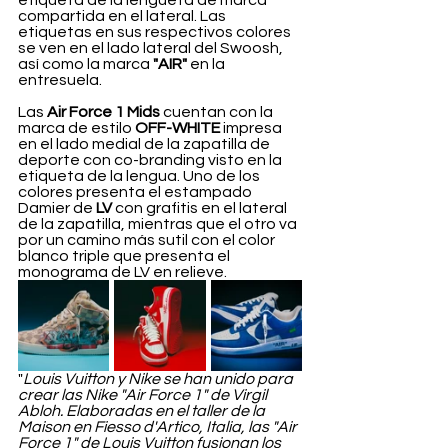
etiqueta de la lengüeta de marca 
compartida en el lateral. Las 
etiquetas en sus respectivos colores 
se ven en el lado lateral del Swoosh, 
así como la marca 
"AIR"
 en la 
entresuela.
Las 
Air Force 1 Mids
 cuentan con la 
marca de estilo 
OFF-WHITE
 impresa 
en el lado medial de la zapatilla de 
deporte con co-branding visto en la 
etiqueta de la lengua. Uno de los 
colores presenta el estampado 
Damier de 
LV 
con grafitis en el lateral 
de la zapatilla, mientras que el otro va 
por un camino más sutil con el color 
blanco triple que presenta el 
monograma de LV en relieve.
"
Louis Vuitton y Nike se han unido para 
crear las Nike "Air Force 1" de Virgil 
Abloh. Elaboradas en el taller de la 
Maison en Fiesso d'Artico, Italia, las "Air 
Force 1" de Louis Vuitton fusionan los 