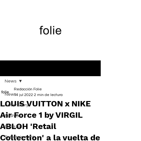
Entrada
News
Redacción Folie
News
14 jul 2022
2 min de lectura
LOUIS VUITTON x NIKE
Cover Story
Air Force 1 by VIRGIL
Fashion
ABLOH 'Retail
Belleza
Collection' a la vuelta de
Entertainment