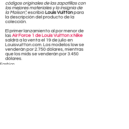
códigos originales de las zapatillas con 
los mejores materiales y la insignia de 
la Maison",
 escribió 
Louis Vuitton
 para 
la descripción del producto de la 
colección.
El primer lanzamiento al por menor de 
las 
Air Force 1 de Louis Vuitton x Nike
saldrá a la venta el 19 de julio en 
Louisvuitton.com. Los modelos low se 
venderán por 2.750 dólares, mientras 
que los mids se venderán por 3.450 
dólares.
Fashion
Ver todo
Entradas recientes