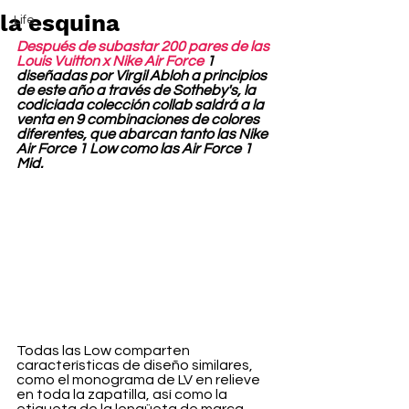
la esquina
Life
Después de subastar 200 pares de las 
Louis Vuitton x Nike Air Force
 1 
diseñadas por Virgil Abloh a principios 
de este año a través de Sotheby's, la 
codiciada colección collab saldrá a la 
venta en 9 combinaciones de colores 
diferentes, que abarcan tanto las Nike 
Air Force 1 Low como las Air Force 1 
Mid.
Todas las Low comparten 
características de diseño similares, 
como el monograma de LV en relieve 
en toda la zapatilla, así como la 