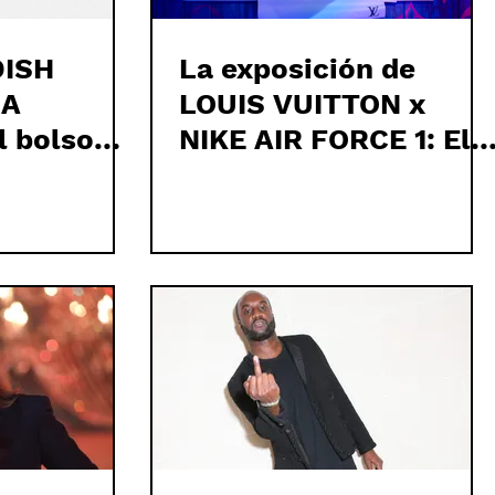
DISH
La exposición de
IA
LOUIS VUITTON x
l bolso
NIKE AIR FORCE 1: El
sueño más esperado
de VIRGIL ABLOH