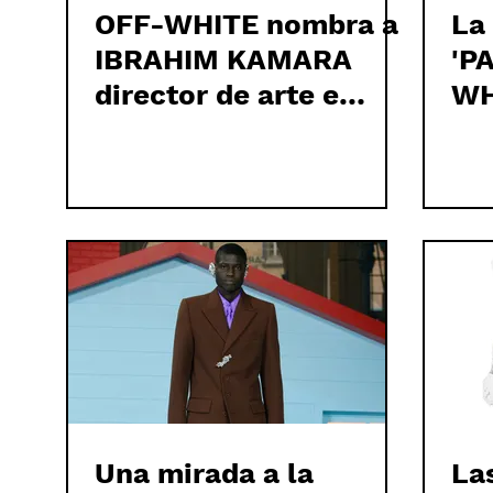
OFF-WHITE nombra a
La
IBRAHIM KAMARA
'P
director de arte e
WH
imagen
Una mirada a la
Las