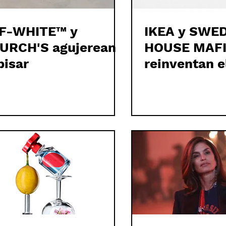
F-WHITE™ y
IKEA y SWE
URCH'S agujerean
HOUSE MAF
pisar
reinventan e
FRAKTA