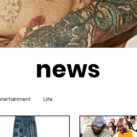
news
ntertainment
Life