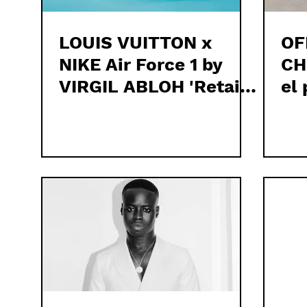
LOUIS VUITTON x
OF
NIKE Air Force 1 by
CH
VIRGIL ABLOH 'Retail
el 
Collection' a la vuelta
de la esquina