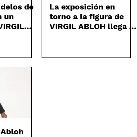
delos de
La exposición en
n un
torno a la figura de
VIRGIL
VIRGIL ABLOH llega al
 último
museo de Brooklyn
OFF-WHITE
 Abloh