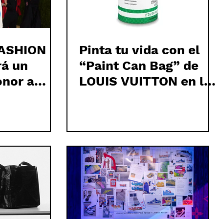
ASHION
Pinta tu vida con el
á un
“Paint Can Bag” de
onor a
LOUIS VUITTON en los
OH
colores que adoraba
VIRGIL ABLOH