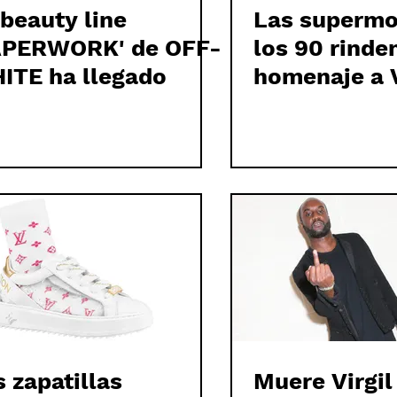
 beauty line
Las supermo
APERWORK' de OFF-
los 90 rinde
ITE ha llegado
homenaje a 
ABLOH en el
desfile de 
 zapatillas
Muere Virgil