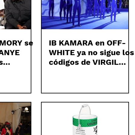
MORY se
IB KAMARA en OFF-
KANYE
WHITE ya no sigue los
s
códigos de VIRGIL
 sobre
ABLOH
OH