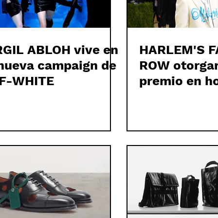
RGIL ABLOH vive en
HARLEM'S F
 nueva campaign de
ROW otorgar
F-WHITE
premio en h
VIRGIL ABL