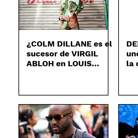
¿COLM DILLANE es el
DE
sucesor de VIRGIL
un
ABLOH en LOUIS
la
VUITTON?
AB
SP