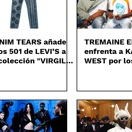
NIM TEARS añade
TREMAINE E
os 501 de LEVI’S a
enfrenta a 
 colección "VIRGIL
WEST por lo
LOH: FIGURES OF
comentarios
EECH”
VIRGIL ABL