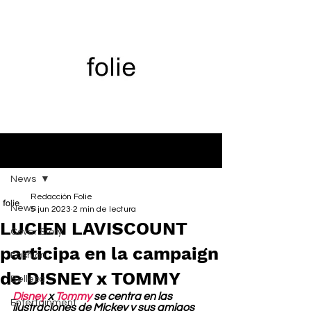
Entrada
News
Redacción Folie
News
5 jun 2023
2 min de lectura
LUCIEN LAVISCOUNT
Cover Story
participa en la campaign
Fashion
de DISNEY x TOMMY
Belleza
Disney
 x 
Tommy
 se centra en las 
Entertainment
ilustraciones de Mickey y sus amigos 