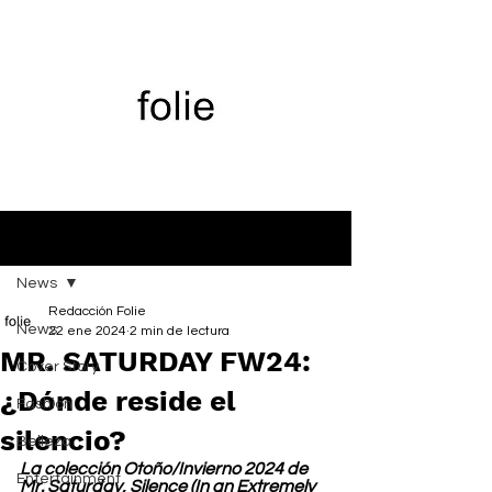
Entrada
News
Redacción Folie
News
22 ene 2024
2 min de lectura
MR. SATURDAY FW24:
Cover Story
¿Dónde reside el
Fashion
silencio?
Belleza
La colección Otoño/Invierno 2024 de 
Entertainment
Mr. Saturday, Silence (In an Extremely 