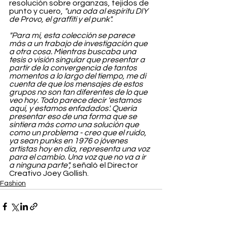
resolución sobre organzas, tejidos de 
punto y cuero, 
"una oda al espíritu DIY 
de Provo, el graffiti y el punk".
"Para mí, esta colección se parece 
más a un trabajo de investigación que 
a otra cosa. Mientras buscaba una 
tesis o visión singular que presentar a 
partir de la convergencia de tantos 
momentos a lo largo del tiempo, me di 
cuenta de que los mensajes de estos 
grupos no son tan diferentes de lo que 
veo hoy. Todo parece decir 'estamos 
aquí, y estamos enfadados'. Quería 
presentar eso de una forma que se 
sintiera más como una solución que 
como un problema - creo que el ruido, 
ya sean punks en 1976 o jóvenes 
artistas hoy en día, representa una voz 
para el cambio. Una voz que no va a ir 
a ninguna parte",
 señaló el Director 
Creativo Joey Gollish.
Fashion