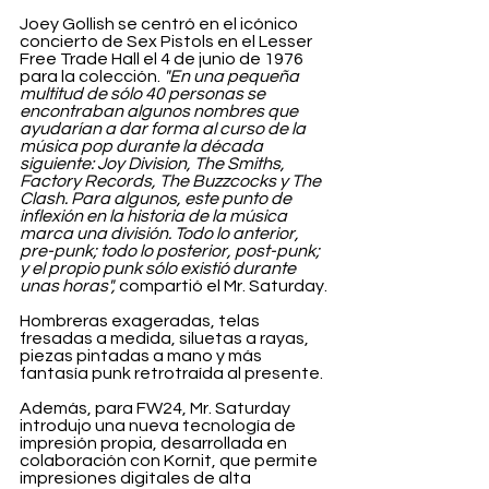
Joey Gollish se centró en el icónico 
concierto de Sex Pistols en el Lesser 
Free Trade Hall el 4 de junio de 1976 
para la colección. 
"En una pequeña 
multitud de sólo 40 personas se 
encontraban algunos nombres que 
ayudarían a dar forma al curso de la 
música pop durante la década 
siguiente: Joy Division, The Smiths, 
Factory Records, The Buzzcocks y The 
Clash. Para algunos, este punto de 
inflexión en la historia de la música 
marca una división. Todo lo anterior, 
pre-punk; todo lo posterior, post-punk; 
y el propio punk sólo existió durante 
unas horas",
 compartió el Mr. Saturday.
Hombreras exageradas, telas 
fresadas a medida, siluetas a rayas, 
piezas pintadas a mano y más 
fantasía punk retrotraída al presente.
Además, para FW24, Mr. Saturday 
introdujo una nueva tecnología de 
impresión propia, desarrollada en 
colaboración con Kornit, que permite 
impresiones digitales de alta 