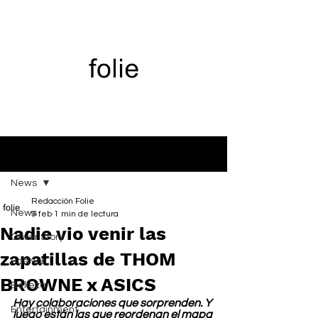
Entrada
News
Redacción Folie
News
9 feb
1 min de lectura
Nadie vio venir las
Cover Story
zapatillas de THOM
Fashion
BROWNE x ASICS
Belleza
Hay colaboraciones que sorprenden. Y 
Entertainment
luego están las que reordenan el mapa 