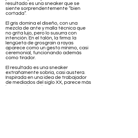
resultado es una sneaker que se 
siente sorprendentemente “bien 
cortada”.
El gris domina el diseño, con una 
mezcla de ante y malla técnica que 
no grita lujo, pero lo susurra con 
intención. En el talón, la firma: la 
lengüeta de grosgrain a rayas 
aparece como un gesto mínimo, casi 
ceremonial, funcionando además 
como tirador.
El resultado es una sneaker 
extrañamente sobria, casi austera. 
Inspirada en una idea de trabajador 
de mediados del siglo XX, parece más 
interesada en el gesto correcto que 
en el impacto inmediato.
Cuando salgan a la venta el 2 de 
marzo, las Thom Browne x ASICS no se 
presentarán como una pieza de hype 
aislada. Se integrarán de forma 
orgánica en el armario que el 
diseñador lleva años construyendo: 
uno donde lo formal y lo informal ya no 
son opuestos, sino matices.