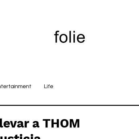
ntertainment
Life
llevar a THOM
usticia