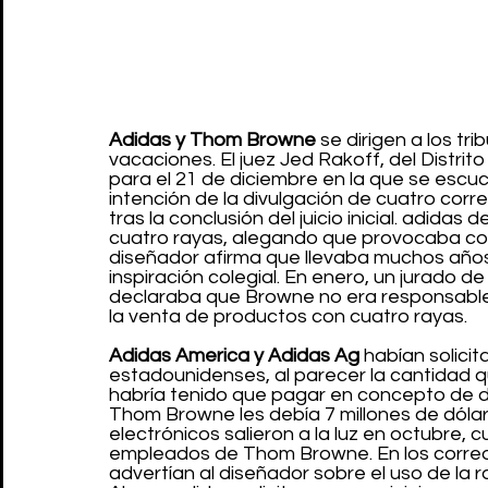
Adidas y Thom Browne
 se dirigen a los tr
vacaciones. El juez Jed Rakoff, del Distri
para el 21 de diciembre en la que se escu
intención de la divulgación de cuatro corre
tras la conclusión del juicio inicial. adida
cuatro rayas, alegando que provocaba con
diseñador afirma que llevaba muchos años 
inspiración colegial. En enero, un jurado 
declaraba que Browne no era responsable d
la venta de productos con cuatro rayas.
Adidas America y Adidas Ag 
habían solici
estadounidenses, al parecer la cantidad 
habría tenido que pagar en concepto de d
Thom Browne les debía 7 millones de dóla
electrónicos salieron a la luz en octubre, 
empleados de Thom Browne. En los correo
advertían al diseñador sobre el uso de la 