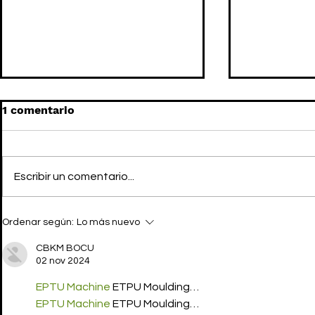
1 comentario
Escribir un comentario...
THOM BROWNE quiere
THOM BRO
Ordenar según:
Lo más nuevo
hacer la competencia de
Couture F
los bolsos a JW
teatralidad
CBKM BOCU
ANDERSON con el WHALE
02 nov 2024
BAG
EPTU Machine
 ETPU Moulding…
EPTU Machine
 ETPU Moulding…