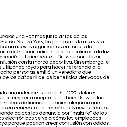
ibunales una vez más justo antes de las 
to Sur de Nueva York, ha programado una vista 
charán nuevos argumentos en torno a la 
os electrónicos adicionales que salieron a la luz 
s demandó anteriormente a Browne por utilizar 
fusión con la marca deportiva. Sin embargo, el 
utilizando rayas para hacer referencia a la 
de ocho personas emitió un veredicto que 
e los daños ni de los beneficios derivados de 
tado una indemnización de 867.225 dólares 
que la empresa acepta que Thom Browne Inc. 
erechos de licencia. También alegaron que 
res en concepto de beneficios. Nuevos correos 
cuando adidas los denunció por "mala fe" de los 
s electrónicos se veía cómo los empleados 
raya porque podrían crear confusión con adidas.