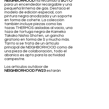
NEIGHBORHOOD 
ha recurrido a 
SOTO
para un encendedor recargable y una 
pequeña linterna de gas. Destaca el 
modelo de edición especial, con 
pintura negra anodizada y un soporte 
en forma de cohete. La colección 
también incluye piezas como las 
tazas THERMOS aisladas al vacío, una 
taza de tortuga negra de Kameko 
Takako Nishio Shoten, un gancho 
giratorio en forma de S y mucho más. 
Tanto si se trata de un artículo 
principal de NEIGHBORHOOD como de 
una pieza de colaboración, todo el 
abanico es apto para la actividad 
campestre.
Los artículos outdoor de 
NEIGHBORHOOD FW23
 estarán 
disponibles el 3 de noviembre.
Fashion
Ver todo
Entradas recientes