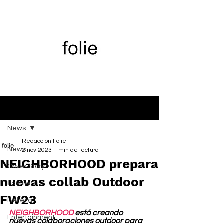
Entrada
News
Redacción Folie
News
2 nov 2023
1 min de lectura
NEIGHBORHOOD prepara
Cover Story
nuevas collab Outdoor
Fashion
FW23
Belleza
NEIGHBORHOOD
 está creando 
Entertainment
nuevas colaboraciones outdoor para 