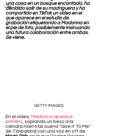
una casa en un bosque encantado, ha 
Life
decidido salir de su madriguera y ha 
compartido en TikTok un vídeo en el 
que aparece en el estudio de 
grabación etiquetando a Madonna en 
el pie de foto, posiblemente insinuando 
una futura colaboración entre ambas. 
Se viene.
GETTY IMAGES
En el vídeo, 
Madonna aparece 
primero
, soplando un beso a la 
cámara mientras suena "Give It To Me" 
de Timbaland con una voz en off de 