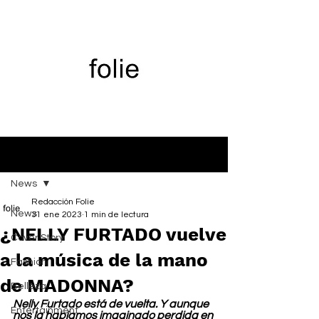
Entrada
News
Redacción Folie
News
31 ene 2023
1 min de lectura
¿NELLY FURTADO vuelve
Cover Story
a la música de la mano
Fashion
de MADONNA?
Belleza
Nelly Furtado está de vuelta. Y aunque 
Entertainment
nos la habíamos imaginado perdida en 