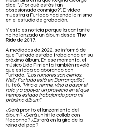
Mean Girls
 en la que Regina George 
dice: "¿Por qué estás tan 
obsesionada conmigo?". El vídeo 
muestra a Furtado haciendo lo mismo 
en el estudio de grabación.
Y esto es noticia porque la cantante 
no ha lanzado un álbum desde 
The 
Ride
 de 2017.
A mediados de 2022, se informó de 
que Furtado estaba trabajando en su 
próximo álbum. En ese momento, el 
músico Lido Pimienta también reveló 
que estaba colaborando con 
Furtado. 
"Los rumores son ciertos. 
Nelly Furtado está en Barranquilla",
tuiteó. 
"Vino a verme, vino a pasar el 
rato y a apoyar un proyecto en el que 
hemos estado trabajando para mi 
próximo álbum".
¿Será pronto el lanzamiento del 
álbum? ¿Será un hit la collab con 
Madonna? ¿Estará en la gira de la 
reina del pop?