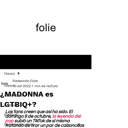
Entrada
News
Redacción Folie
News
10 oct 2022
1 min de lectura
¿MADONNA es
Cover Story
LGTBIQ+?
Fashion
Los fans creen que así ha sido. El 
Belleza
domingo 9 de octubre, 
la leyenda del 
pop
 subió un TikTok de sí misma 
Entertainment
tratando de tirar un par de calzoncillos 