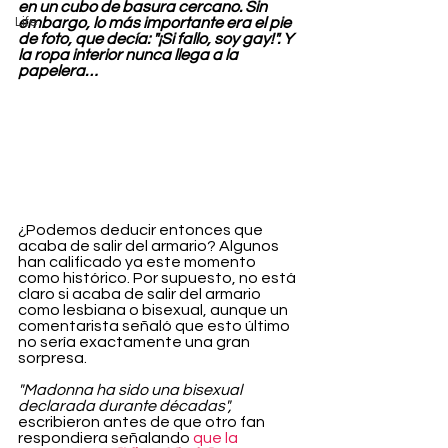
en un cubo de basura cercano. Sin 
Life
embargo, lo más importante era el pie 
de foto, que decía: "¡Si fallo, soy gay!". Y 
la ropa interior nunca llega a la 
papelera…
¿Podemos deducir entonces que 
acaba de salir del armario? Algunos 
han calificado ya este momento 
como histórico. Por supuesto, no está 
claro si acaba de salir del armario 
como lesbiana o bisexual, aunque un 
comentarista señaló que esto último 
no sería exactamente una gran 
sorpresa.
"Madonna ha sido una bisexual 
declarada durante décadas",
escribieron antes de que otro fan 
respondiera señalando 
que la 