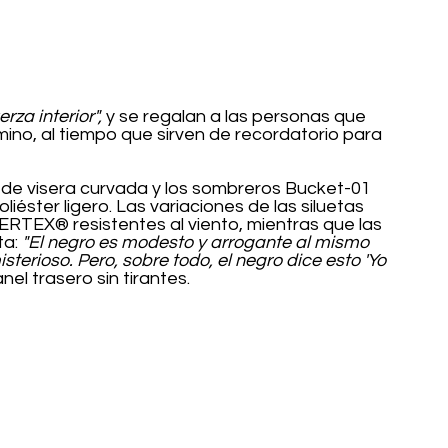
rza interior",
 y se regalan a las personas que 
no, al tiempo que sirven de recordatorio para 
 de visera curvada y los sombreros Bucket-01 
liéster ligero. Las variaciones de las siluetas 
ERTEX® resistentes al viento, mientras que las 
a: 
"El negro es modesto y arrogante al mismo 
sterioso. Pero, sobre todo, el negro dice esto 'Yo 
anel trasero sin tirantes.