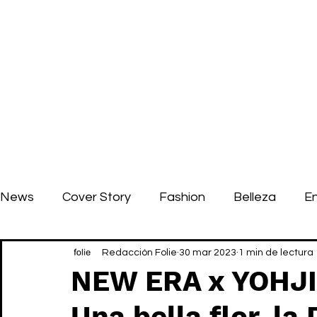
News
Cover Story
Fashion
Belleza
E
Redacción Folie
30 mar 2023
1 min de lectura
NEW ERA x YOHJ
Una bella flor, la 