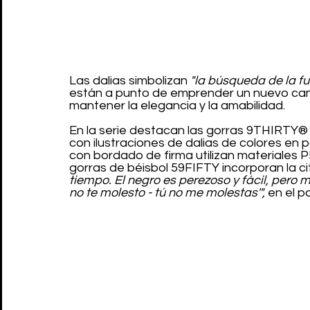
Las dalias simbolizan 
"la búsqueda de la fue
están a punto de emprender un nuevo cami
mantener la elegancia y la amabilidad.
En la serie destacan las gorras 9THIRTY®
con ilustraciones de dalias de colores en po
con bordado de firma utilizan materiales P
gorras de béisbol 59FIFTY incorporan la cit
tiempo. El negro es perezoso y fácil, pero mi
no te molesto - tú no me molestas'",
 en el p