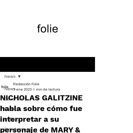
Entrada
News
Redacción Folie
News
7 ene 2025
1 min de lectura
NICHOLAS GALITZINE
Cover Story
habla sobre cómo fue
Fashion
interpretar a su
Belleza
personaje de MARY &
Entertainment