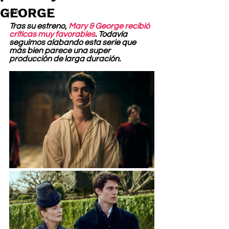
GEORGE
Life
Tras su estreno, 
Mary & George recibió 
críticas muy favorables
. Todavía 
seguimos alabando esta serie que 
más bien parece una super 
producción de larga duración.