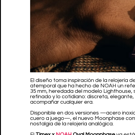
El diseño toma inspiración de la relojería d
atemporal que ha hecho de NOAH un refere
35 mm, heredada del modelo Lighthouse, s
refinado y lo cotidiano: discreta, elegan
acompañar cualquier era.
Disponible en dos versiones —acero inoxi
cuero a juego—, el nuevo Moonphase combi
nostalgia de la relojería analógica.
El 
Timex x 
NOAH
 Oval Moonphase
 ya está