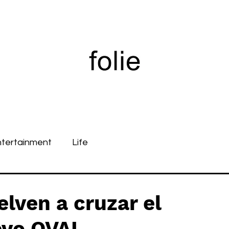
ntertainment
Life
lven a cruzar el
evo OVAL