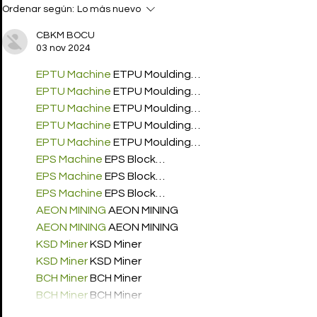
MET GALA 2027: JOHN
VERSACE f
Ordenar según:
Lo más nuevo
GALLIANO no es el
campaign 
problema
antes de en
CBKM BOCU
a PIETER 
03 nov 2024
EPTU Machine
 ETPU Moulding…
EPTU Machine
 ETPU Moulding…
EPTU Machine
 ETPU Moulding…
EPTU Machine
 ETPU Moulding…
EPTU Machine
 ETPU Moulding…
EPS Machine
 EPS Block…
EPS Machine
 EPS Block…
EPS Machine
 EPS Block…
AEON MINING
 AEON MINING
AEON MINING
 AEON MINING
KSD Miner
 KSD Miner
KSD Miner
 KSD Miner
BCH Miner
 BCH Miner
BCH Miner
 BCH Miner