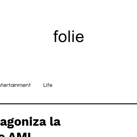
ntertainment
Life
agoniza la
e AMI