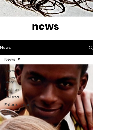
news
News
News
News
Cover
Story
Fashion
Belleza
Entertainment
Life