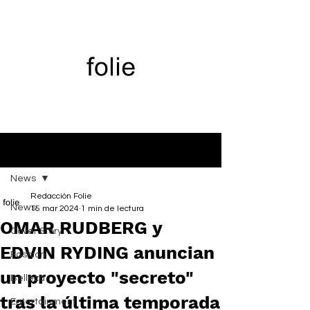
Entrada
News
Redacción Folie
News
15 mar 2024
1 min de lectura
OMAR RUDBERG y
Cover Story
EDVIN RYDING anuncian
Fashion
un proyecto "secreto"
Belleza
tras la última temporada
Entertainment