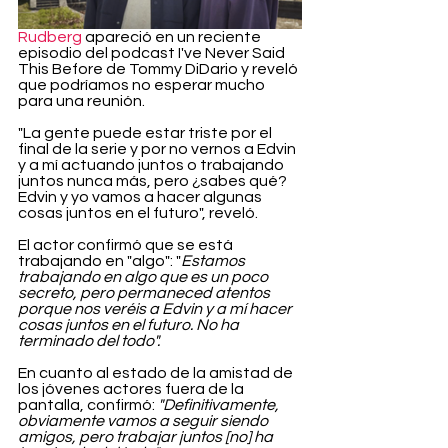
Rudberg
 apareció en un reciente 
episodio del podcast I've Never Said 
This Before de Tommy DiDario y reveló 
que podríamos no esperar mucho 
para una reunión.
"La gente puede estar triste por el 
final de la serie y por no vernos a Edvin 
y a mí actuando juntos o trabajando 
juntos nunca más, pero ¿sabes qué? 
Edvin y yo vamos a hacer algunas 
cosas juntos en el futuro", reveló.
El actor confirmó que se está 
trabajando en "algo": "
Estamos 
trabajando en algo que es un poco 
secreto, pero permaneced atentos 
porque nos veréis a Edvin y a mí hacer 
cosas juntos en el futuro. No ha 
terminado del todo".
En cuanto al estado de la amistad de 
los jóvenes actores fuera de la 
pantalla, confirmó: 
"Definitivamente, 
obviamente vamos a seguir siendo 
amigos, pero trabajar juntos [no] ha 