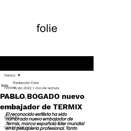
Entrada
News
Redacción Folie
News
16 dic 2022
1 min de lectura
PABLO BOGADO nuevo
Cover Story
embajador de TERMIX
Fashion
El reconocido estilista ha sido 
Belleza
nombrado nuevo embajador de 
Termix, marca española líder mundial 
Entertainment
en la peluquería profesional. Tanto 