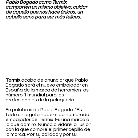
Pablo Bogado como Termix 
Life
comparten un mismo objetivo: cuidar 
de aquello que nos hace únicos, un 
cabello sano para ser más felices.
Termix
 acaba de anunciar que Pablo 
Bogado será el nuevo embajador en 
España de la marca de herramientas 
número 1 mundial para los 
profesionales de la peluquería. 
En palabras de Pablo Bogado: “Es 
todo un orgullo haber sido nombrado 
embajador de Termix. Es una marca a 
la que admiro. Nunca olvidaré la ilusión 
con la que compré el primer cepillo de 
la marca. Por su calidad y por su 