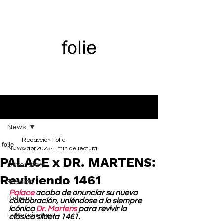
Entrada
News
Redacción Folie
News
8 abr 2025
1 min de lectura
PALACE x DR. MARTENS:
Cover Story
Reviviendo 1461
Fashion
Palace
 acaba de anunciar su nueva 
Belleza
colaboración, uniéndose a la siempre 
icónica 
Dr. Martens
 para revivir la 
Entertainment
clásica silueta 1461.