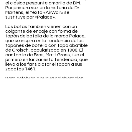
el clásico pespunte amarillo de DM. 
Por primera vez en la historia de Dr. 
Martens, el texto «AirWair» se 
sustituye por «Palace».
Las botas también vienen con un 
colgante de encaje con forma de 
tapón de botella de la marca Palace, 
que se inspira en la tendencia de los 
tapones de botella con tapa abatible 
de Grolsch, popularizada en 1988. El 
cantante de Bros, Matt Gross, fue el 
primero en lanzar esta tendencia, que 
llevó a los fans a atar el tapón a sus 
zapatos 1461.
Para celebrar la nueva colaboración, 
Palace y Dr. Martens han lanzado un 
cortometraje protagonizado por el 
poeta punk John Cooper Clark y los 
patinadores de Palace Lucien Clarke 
y Charlie Birch. La película también 
está protagonizada por la actriz 
Serena Motola.
Echa un vistazo a la nueva colección 
Dr. Martens x Palace, disponible a la 
venta el 11 de abril.