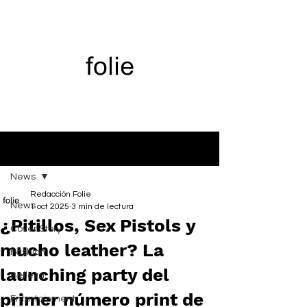
Entrada
News
Redacción Folie
News
1 oct 2025
3 min de lectura
¿Pitillos, Sex Pistols y
Cover Story
mucho leather? La
Fashion
launching party del
Belleza
primer número print de
Entertainment