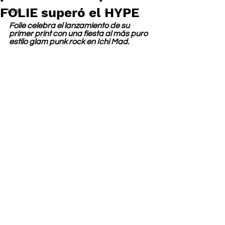
FOLIE superó el HYPE
Life
Folie celebra el lanzamiento de su 
primer print con una fiesta al más puro 
estilo glam punk rock en Ichi Mad.