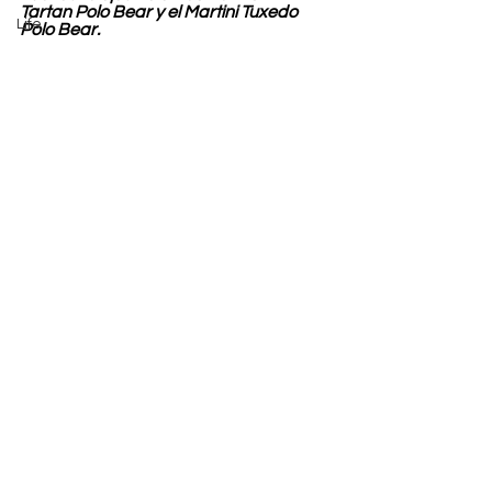
Tartan Polo Bear y el Martini Tuxedo 
Life
Polo Bear.