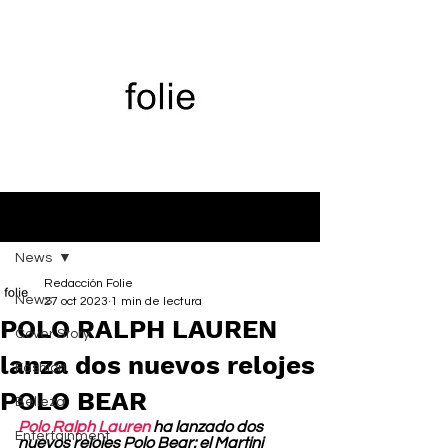
Entrada
News
Redacción Folie
News
27 oct 2023
1 min de lectura
POLO RALPH LAUREN
Cover Story
lanza dos nuevos relojes
Fashion
POLO BEAR
Belleza
Polo Ralph Lauren
 ha lanzado dos 
Entertainment
nuevos relojes Polo Bear: el Martini 