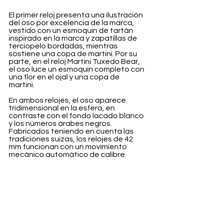
El primer reloj presenta una ilustración 
del oso por excelencia de la marca, 
vestido con un esmoquin de tartán 
inspirado en la marca y zapatillas de 
terciopelo bordadas, mientras 
sostiene una copa de martini. Por su 
parte, en el reloj Martini Tuxedo Bear, 
el oso luce un esmoquin completo con 
una flor en el ojal y una copa de 
martini.
En ambos relojes, el oso aparece 
tridimensional en la esfera, en 
contraste con el fondo lacado blanco 
y los números árabes negros. 
Fabricados teniendo en cuenta las 
tradiciones suizas, los relojes de 42 
mm funcionan con un movimiento 
mecánico automático de calibre 
RL200 decorado con rayas verticales 
y granulado circular.
El Martini Tartan Bear está disponible 
en caja de acero inoxidable o en una 
edición limitada de oro rosa de 18 
quilates, mientras que el Martini 
Tuxedo Bear es de acero inoxidable. 