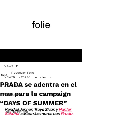
Entrada
News
Redacción Folie
News
16 abr 2025
1 min de lectura
PRADA se adentra en el
Cover Story
mar para la campaign
Fashion
“DAYS OF SUMMER”
Belleza
Kendall Jenner, Troye Sivan y 
Hunter 
Entertainment
Schafer
 surcan los mares con 
Prada.