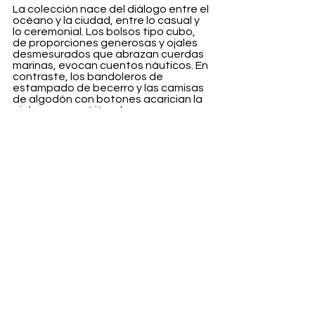
La colección nace del diálogo entre el 
océano y la ciudad, entre lo casual y 
lo ceremonial. Los bolsos tipo cubo, 
de proporciones generosas y ojales 
desmesurados que abrazan cuerdas 
marinas, evocan cuentos náuticos. En 
contraste, los bandoleros de 
estampado de becerro y las camisas 
de algodón con botones acarician la 
piel con un espíritu urbano y 
desenvuelto.
Sombreros de plumas que parecen 
nubes detenidas y minishorts de 
cuero que desafían el paso del 
tiempo completan el relato, entre la 
travesía y la metrópolis, entre lo 
etéreo y lo tangible.
Fashion
Ver todo
Entradas recientes