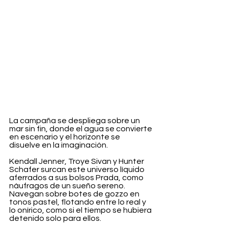
La campaña se despliega sobre un 
mar sin fin, donde el agua se convierte 
en escenario y el horizonte se 
disuelve en la imaginación.
Kendall Jenner, Troye Sivan y Hunter 
Schafer surcan este universo líquido 
aferrados a sus bolsos Prada, como 
náufragos de un sueño sereno. 
Navegan sobre botes de gozzo en 
tonos pastel, flotando entre lo real y 
lo onírico, como si el tiempo se hubiera 
detenido solo para ellos.