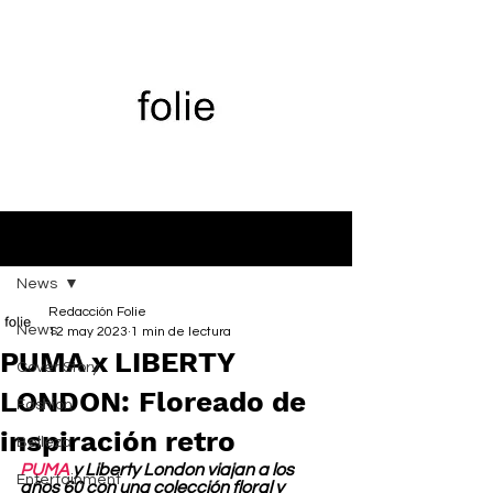
Entrada
News
Redacción Folie
News
12 may 2023
1 min de lectura
PUMA x LIBERTY
Cover Story
LONDON: Floreado de
Fashion
inspiración retro
Belleza
PUMA
 y Liberty London viajan a los 
Entertainment
años 60 con una colección floral y 