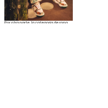
Por otra parte, la categoría de ropa 
de la colaboración presenta narcisos 
azules grabados en el lateral de los 
pantalones blancos, junto con 
chaquetas bomber verdes y 
sudaderas con capucha recortadas.
PUMA
 x Liberty
 ya está disponible.
Fashion
Ver todo
Entradas recientes