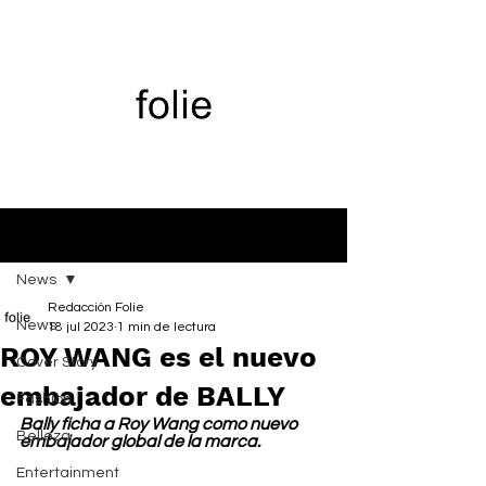
Entrada
News
Redacción Folie
News
18 jul 2023
1 min de lectura
ROY WANG es el nuevo
Cover Story
embajador de BALLY
Fashion
Bally ficha a Roy Wang como nuevo 
Belleza
embajador global de la marca.
Entertainment