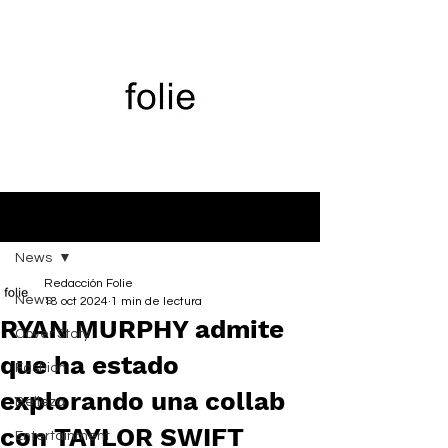
Entrada
News
Redacción Folie
News
18 oct 2024
1 min de lectura
RYAN MURPHY admite
Cover Story
que ha estado
Fashion
explorando una collab
Belleza
con TAYLOR SWIFT
Entertainment