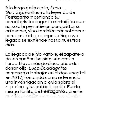
A lo largo de la cinta, 
Luca 
Guadagnino
 ilustra la leyenda de 
Ferragamo
 mostrando su 
característico ingenio e intuición que 
no solo le permitieron conquistar su 
artesanía, sino también consolidarse 
como un exitoso empresario, cuyo 
legado se extiende hasta nuestros 
días.
La llegada de ‘Salvatore, el zapatero 
de los sueños’ ha sido una ardua 
tarea. Lleva más de cinco años de 
desarrollo. 
Luca Guadagnino
comenzó a trabajar en el documental 
en 2017, tomando como referencia 
una investigación previa sobre el 
zapatero y su autobiografía. Fue la 
misma familia de 
Ferragamo
 quien le 
ayudó a continuar con su proyecto, 
dándole acceso a entrevistas, 
archivos confidenciales e incluso a las 
últimas palabras de Wanda Miletti, la 
esposa de Salvatore.
Salvatore Ferragamo
, el maestro 
zapatero visto desde todos los 