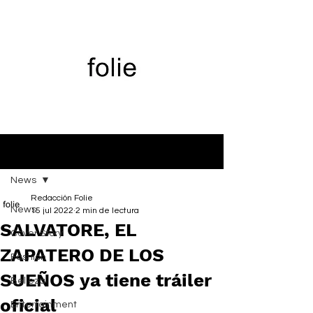
Entrada
News
Redacción Folie
News
15 jul 2022
2 min de lectura
SALVATORE, EL
Cover Story
ZAPATERO DE LOS
Fashion
SUEÑOS ya tiene tráiler
Belleza
oficial
Entertainment