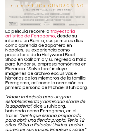
La película recorre la
 trayectoria 
artística de Ferragamo,
 desde su 
infancia en Bonito, sus primeros días 
como aprendiz de zapatero en 
Nápoles, su experiencia como 
propietario de la Hollywood Boot 
Shop en California y su regreso a Italia 
para fundar su empresa homónima en 
Florencia. "Salvatore" incluye 
imágenes de archivo exclusivas e 
historias de los miembros de la familia 
Ferragamo, así como la narración en 
primera persona de Michael Stuhlbarg.
"Había trabajado para un gran 
establecimiento y dominado el arte de 
la zapatería",
 dice Stuhlbarg, 
hablando como Ferragamo, en el 
tráiler. 
"Sentí que estaba preparado 
para abrir una tienda propia. Tenía 12 
años. Si iba a Estados Unidos, podría 
aprender sus trucos. Empecé a soñar".