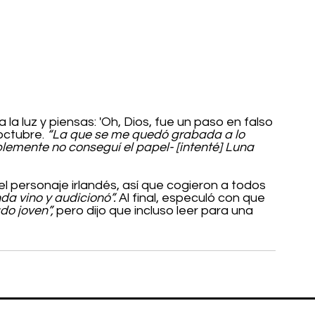
la luz y piensas: 'Oh, Dios, fue un paso en falso 
octubre. 
“La que se me quedó grabada a lo 
mplemente no conseguí el papel- [intenté] Luna 
 el personaje irlandés, así que cogieron a todos 
da vino y audicionó”.
 Al final, especuló con que 
o joven”, 
pero dijo que incluso leer para una 