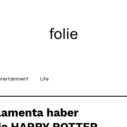
ntertainment
Life
amenta haber
 de HARRY POTTER