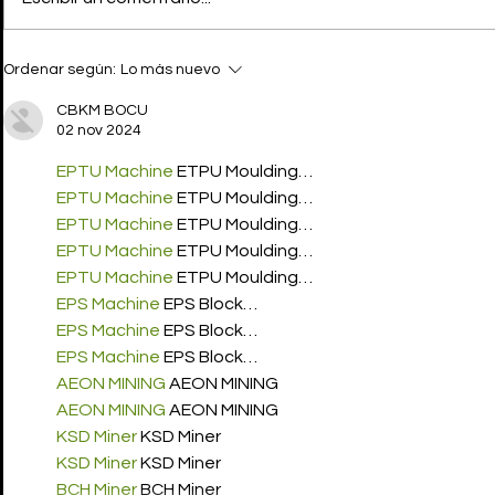
LOUIS VUITTON nombra a
GRETA GER
Ordenar según:
Lo más nuevo
SAOIRSE RONAN como
TIMOTHÉE
nueva Embajadora
SAOIRSE 
CBKM BOCU
BARBIE
02 nov 2024
EPTU Machine
 ETPU Moulding…
EPTU Machine
 ETPU Moulding…
EPTU Machine
 ETPU Moulding…
EPTU Machine
 ETPU Moulding…
EPTU Machine
 ETPU Moulding…
EPS Machine
 EPS Block…
EPS Machine
 EPS Block…
EPS Machine
 EPS Block…
AEON MINING
 AEON MINING
AEON MINING
 AEON MINING
KSD Miner
 KSD Miner
KSD Miner
 KSD Miner
BCH Miner
 BCH Miner