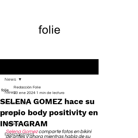
Entrada
News
Redacción Folie
News
23 ene 2024
1 min de lectura
SELENA GOMEZ hace su
Cover Story
propio body positivity en
Fashion
INSTAGRAM
Belleza
Selena Gomez
 comparte fotos en bikini 
Entertainment
de antes y ahora mientras habla de su 