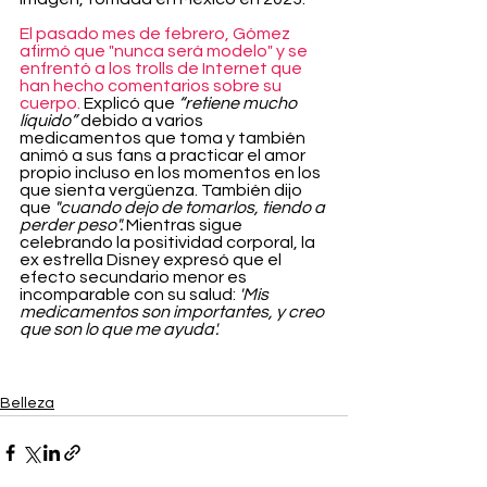
El pasado mes de febrero, Gómez 
afirmó que "nunca será modelo" y se 
enfrentó a los trolls de Internet que 
han hecho comentarios sobre su 
cuerpo.
 Explicó que 
“retiene mucho 
líquido”
 debido a varios 
medicamentos que toma y también 
animó a sus fans a practicar el amor 
propio incluso en los momentos en los 
que sienta vergüenza. También dijo 
que 
"cuando dejo de tomarlos, tiendo a 
perder peso". 
Mientras sigue 
celebrando la positividad corporal, la 
ex estrella Disney expresó que el 
efecto secundario menor es 
incomparable con su salud: 
'Mis 
medicamentos son importantes, y creo 
que son lo que me ayuda'.
Belleza