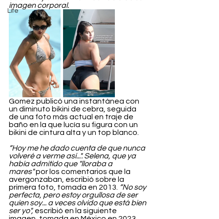
imagen corporal.
Life
Gomez publicó una instantánea con 
un diminuto bikini de cebra, seguida 
de una foto más actual en traje de 
baño en la que lucía su figura con un 
bikini de cintura alta y un top blanco.
“Hoy me he dado cuenta de que nunca 
volveré a verme así...". Selena, que ya 
había admitido que "lloraba a 
mares" 
por los comentarios que la 
avergonzaban, escribió sobre la 
primera foto, tomada en 2013. 
“No soy 
perfecta, pero estoy orgullosa de ser 
quien soy... a veces olvido que está bien 
ser yo",
 escribió en la siguiente 
imagen, tomada en México en 2023.