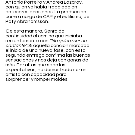
Antonio Porteiro y Andrea Lazarov, 
con quien ya había trabajado en 
anteriores ocasiones. La producción 
corre a cargo de CAP y el estilismo, de 
Paty Abrahamsson.
 De esta manera, Senra da 
continuidad al camino que iniciaba 
recientemente con 
“No quiero ser un 
cantante”.
 Si aquella canción marcaba 
el inicio de una nueva fase, con esta 
segunda entrega confirma las buenas 
sensaciones y nos deja con ganas de 
más. Por altas que sean las 
expectativas, ha demostrado ser un 
artista con capacidad para 
sorprender y romper moldes. 
Sen Senra ha llegado para quedarse.
Entertainment
Ver todo
Entradas recientes