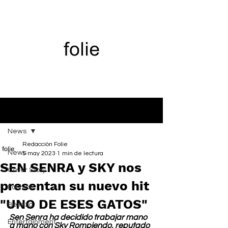
Entrada
News
Redacción Folie
News
5 may 2023
1 min de lectura
SEN SENRA y SKY nos
Cover Story
presentan su nuevo hit
Fashion
"UNO DE ESES GATOS"
Belleza
Sen Senra ha decidido trabajar mano 
Entertainment
a mano con Sky Rompiendo, reputado 