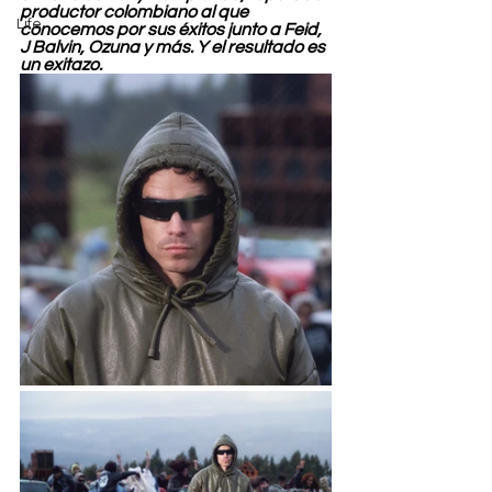
productor colombiano al que 
Life
conocemos por sus éxitos junto a Feid, 
J Balvin, Ozuna y más. Y el resultado es 
un exitazo.