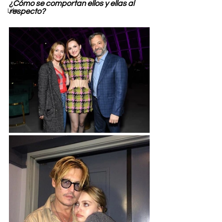
¿Cómo se comportan ellos y ellas al 
Life
respecto?