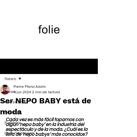
Entrada
News
Pierre Mena Azorín
News
4 jun 2024
2 min de lectura
Ser NEPO BABY está de
Cover Story
moda
Fashion
Cada vez es más fácil toparnos con 
Belleza
algún ‘nepo baby’ en la industria del 
espectáculo y de la moda. ¿Cuál es la 
Entertainment
lista de ‘nepo babys’ más conocidos? 