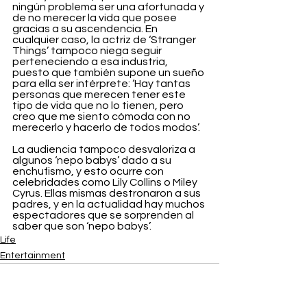
ningún problema ser una afortunada y 
de no merecer la vida que posee 
gracias a su ascendencia. En 
cualquier caso, la actriz de ‘Stranger 
Things’ tampoco niega seguir 
perteneciendo a esa industria, 
puesto que también supone un sueño 
para ella ser intérprete: ‘Hay tantas 
personas que merecen tener este 
tipo de vida que no lo tienen, pero 
creo que me siento cómoda con no 
merecerlo y hacerlo de todos modos’.
La audiencia tampoco desvaloriza a 
algunos ‘nepo babys’ dado a su 
enchufismo, y esto ocurre con 
celebridades como Lily Collins o Miley 
Cyrus. Ellas mismas destronaron a sus 
padres, y en la actualidad hay muchos 
espectadores que se sorprenden al 
saber que son ‘nepo babys’. 
Life
Entertainment