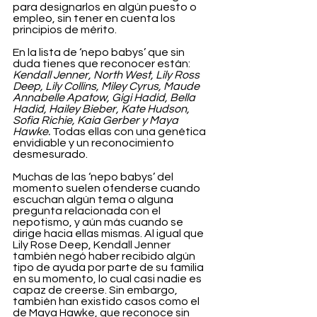
para designarlos en algún puesto o 
empleo, sin tener en cuenta los 
principios de mérito.
En la lista de ‘nepo babys’ que sin 
duda tienes que reconocer están: 
Kendall Jenner, North West, Lily Ross 
Deep, Lily Collins, Miley Cyrus, Maude 
Annabelle Apatow, Gigi Hadid, Bella 
Hadid, Hailey Bieber, Kate Hudson, 
Sofia Richie, Kaia Gerber y Maya 
Hawke. 
Todas ellas con una genética 
envidiable y un reconocimiento 
desmesurado.
Muchas de las ‘nepo babys’ del 
momento suelen ofenderse cuando 
escuchan algún tema o alguna 
pregunta relacionada con el 
nepotismo, y aún más cuando se 
dirige hacia ellas mismas. Al igual que 
Lily Rose Deep, Kendall Jenner 
también negó haber recibido algún 
tipo de ayuda por parte de su familia 
en su momento, lo cual casi nadie es 
capaz de creerse. Sin embargo, 
también han existido casos como el 
de Maya Hawke, que reconoce sin 