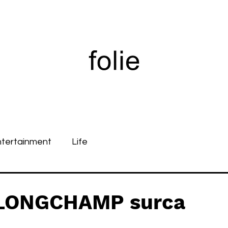
ntertainment
Life
 LONGCHAMP surca