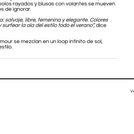
polos rayados y blusas con volantes se mueven 
es de ignorar.
ta: salvaje, libre, femenina y elegante. Colores 
urfear la ola del estilo todo el verano”,
 dice 
amour se mezclan en un loop infinito de sol, 
stilo.
V