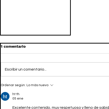
1 comentario
Escribir un comentario...
Longchamp x André
Ordenar según:
Lo más nuevo
Saraiva, o la
reinterpretación de todo
ht th
un icono parisino
05 ene
Excelente contenido, muy respetuoso y lleno de sabid