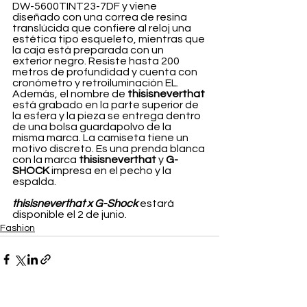
DW-5600TINT23-7DF y viene 
diseñado con una correa de resina 
translúcida que confiere al reloj una 
estética tipo esqueleto, mientras que 
la caja está preparada con un 
exterior negro. Resiste hasta 200 
metros de profundidad y cuenta con 
cronómetro y retroiluminación EL. 
Además, el nombre de 
thisisneverthat 
está grabado en la parte superior de 
la esfera y la pieza se entrega dentro 
de una bolsa guardapolvo de la 
misma marca. La camiseta tiene un 
motivo discreto. Es una prenda blanca 
con la marca 
thisisneverthat 
y 
G-
SHOCK
 impresa en el pecho y la 
espalda.
thisisneverthat x G-Shock 
estará 
disponible el 2 de junio.
Fashion