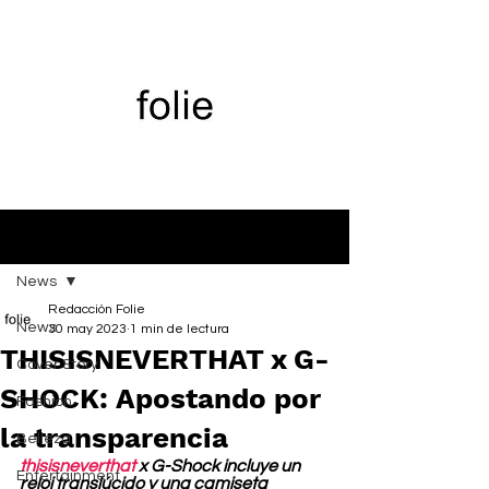
Entrada
News
Redacción Folie
News
30 may 2023
1 min de lectura
THISISNEVERTHAT x G-
Cover Story
SHOCK: Apostando por
Fashion
la transparencia
Belleza
thisisneverthat
 x G-Shock incluye un 
Entertainment
reloj translúcido y una camiseta 